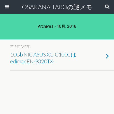
OSAKANA TAROの謎メモ
Archives › 10月, 2018
2018年10月25日
10Gb NIC ASUS XG-C100Cは
edimax EN-9320TX-