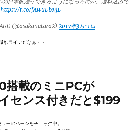
モデルの日本配送ができるようになったのか。送料込みで
ど
https://t.co/fAWYDlxvjL
ARO (@osakanataro2)
2017年3月11日
微妙ラインだなぁ・・・
3450搭載のミニPCが
0ライセンス付きだと$199
てセラーのページをチェック中。