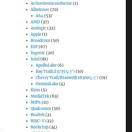
ActionSemiconductor
(1)
Allwinner
(70)
A64
(53)
AMD
(37)
Amlogic
(22)
Apple
(1)
Broadcom
(50)
ESP
(67)
Ingenic
(20)
Intel
(81)
ApolloLake
(6)
Bay Trail(Z3735など)
(10)
Cherry Trail/Braswell(z8300など)
(19)
GeminiLake
(4)
Kirin
(5)
MediaTek
(63)
MIPS
(11)
Qualcomm
(50)
Realtek
(2)
RISC-V
(22)
Rockchip
(34)