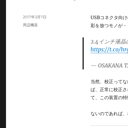
投
2017年3月7日
USBコネクタ向
稿
カ
周辺機器
彩を放つモノが・
日:
テ
ゴ
2.4インチ液晶
リ
https://t.co/h
ー
— OSAKANA T
当然、校正ってな
ば、正常に校正さ
て、この装置の特
ないのであれば、