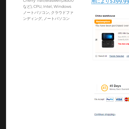
カ
Cherry Trail/Braswell(z8300
用により$299.9
日:
テ
など)
,
CPU
,
Intel
,
Windows
ゴ
ノートパソコン
,
クラウドファ
リ
ンディング
,
ノートパソコン
ー