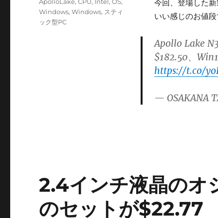
カ
ApolloLake
,
CPU
,
Intel
,
OS
,
今回、登場した新製品
日:
テ
Windows
,
Windows
,
スティ
いい感じのお値段
ゴ
ック型PC
リ
Apollo Lak
ー
$182.50、W
https://t.co/y
— OSAKANA T
2.4インチ液晶の
のセットが$22.77