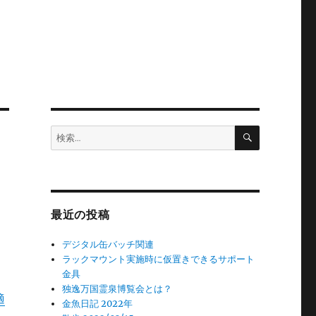
検
検
索
索:
最近の投稿
デジタル缶バッチ関連
ラックマウント実施時に仮置きできるサポート
金具
独逸万国霊泉博覧会とは？
適
金魚日記 2022年