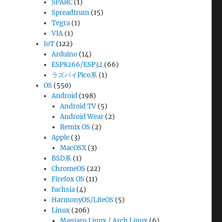
SPARC
(1)
Spreadtrum
(15)
Tegra
(1)
VIA
(1)
IoT
(122)
Arduino
(14)
ESP8266/ESP32
(66)
ラズパイPico系
(1)
OS
(550)
Android
(198)
Android TV
(5)
Android Wear
(2)
Remix OS
(2)
Apple
(3)
MacOSX
(3)
BSD系
(1)
ChromeOS
(22)
Firefox OS
(11)
fuchsia
(4)
HarmonyOS/LiteOS
(5)
Linux
(206)
Manjaro Linux / Arch Linux
(6)