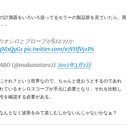
けの計測器をいろいろ扱ってるセラーの製品群を見ていたら、異
・・
のオシロとプローブが$22.77か
rgNlxQyG1
pic.twitter.com/x7VHfVy1P6
ARO (@osakanataro2)
2017年3月7日
にそれ？という世界なので、ちゃんと使おうとするのであれ
れているオシロスコープが手元に必要となり、それを比較し
性を確認する必要がある。
なんとなく波形をみて楽しむしかないんじゃないかなぁ？