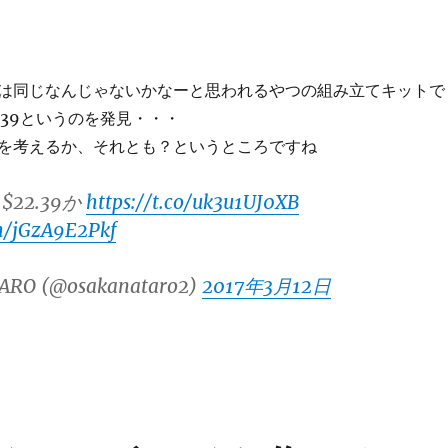
は同じなんじゃないかなーと思われるやつの組み立てキットで
.39というのを発見・・・
を考えるか、それとも？というところですね
22.39か
https://t.co/uk3u1UJ0XB
om/jGzA9E2Pkf
ARO (@osakanataro2)
2017年3月12日