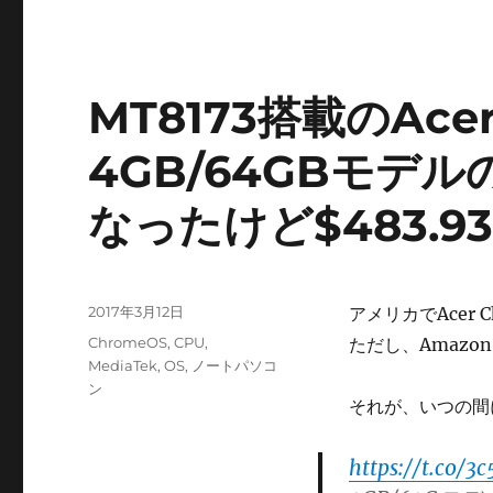
MT8173搭載のAcer
4GB/64GBモデ
なったけど$483.
投
2017年3月12日
アメリカでAcer 
稿
カ
ChromeOS
,
CPU
,
ただし、Amazo
日:
テ
MediaTek
,
OS
,
ノートパソコ
ゴ
ン
それが、いつの間
リ
ー
https://t.co/3