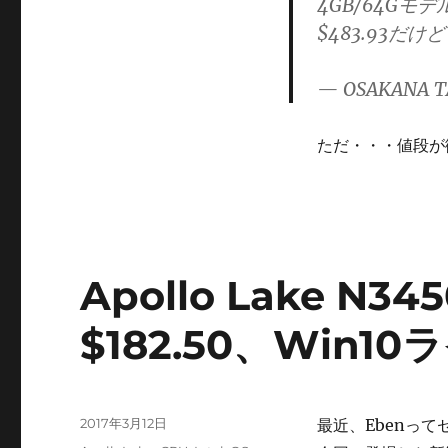
4GB/64G
$483.93だけ
— OSAKANA T
ただ・・・値段が
Apollo Lake N
$182.50、Win1
投
2017年3月12日
最近、Ebenっ
稿