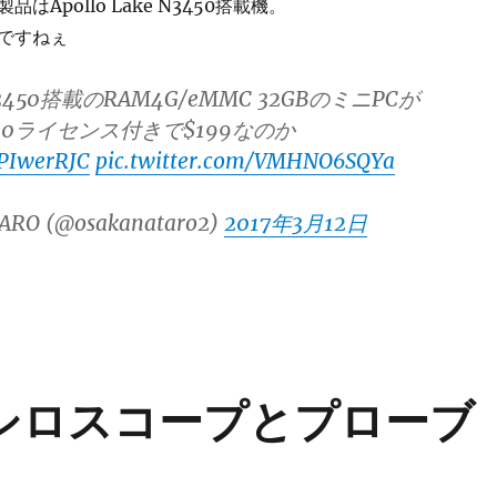
はApollo Lake N3450搭載機。
ですねぇ
e N3450搭載のRAM4G/eMMC 32GBのミニPCが
in10ライセンス付きで$199なのか
oPIwerRJC
pic.twitter.com/VMHNO6SQYa
ARO (@osakanataro2)
2017年3月12日
オシロスコープとプローブ