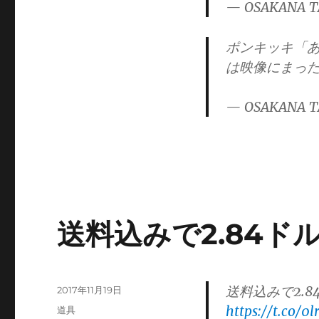
— OSAKANA T
ポンキッキ「
は映像にまっ
— OSAKANA T
送料込みで2.84
送料込みで2.
投
2017年11月19日
稿
https://t.co/0
カ
道具