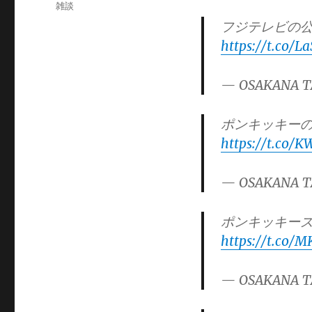
稿
カ
雑談
日:
テ
フジテレビの
ゴ
https://t.co/L
リ
ー
— OSAKANA T
ポンキッキー
https://t.co/K
— OSAKANA T
ポンキッキーズ
https://t.co/
— OSAKANA T