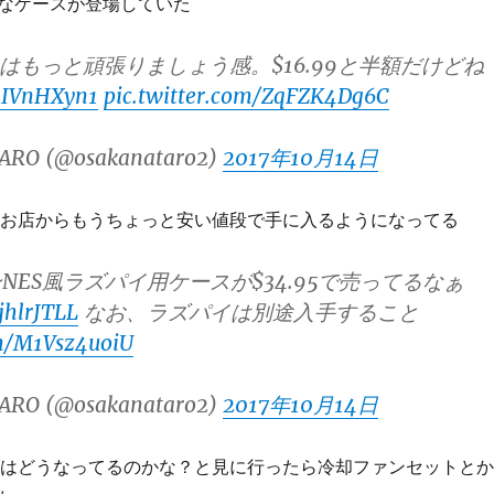
なケースが登場していた
iはもっと頑張りましょう感。$16.99と半額だけどね
RRIVnHXyn1
pic.twitter.com/ZqFZK4Dg6C
ARO (@osakanataro2)
2017年10月14日
違うお店からもうちょっと安い値段で手に入るようになってる
NES風ラズパイ用ケースが$34.95で売ってるなぁ
kjhlrJTLL
なお、ラズパイは別途入手すること
om/M1Vsz4uoiU
ARO (@osakanataro2)
2017年10月14日
の方はどうなってるのかな？と見に行ったら冷却ファンセットとか