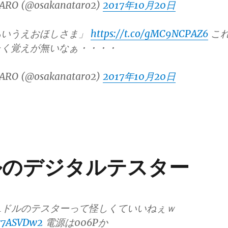
ARO (@osakanataro2)
2017年10月20日
あいうえおほしさま」
https://t.co/gMC9NCPAZ6
こ
たく覚えが無いなぁ・・・・
ARO (@osakanataro2)
2017年10月20日
ドルのデジタルテスター
84ドルのテスターって怪しくていいねぇｗ
lr7ASVDw2
電源は006Pか