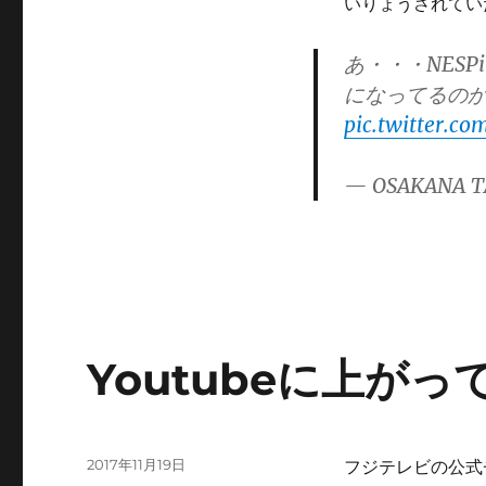
いりょうされてい
あ・・・NESP
になってるの
pic.twitter.c
— OSAKANA T
Youtubeに上が
投
2017年11月19日
フジテレビの公式