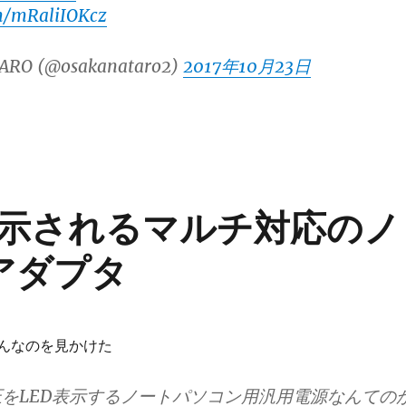
om/mRaliIOKcz
ARO (@osakanataro2)
2017年10月23日
示されるマルチ対応のノ
アダプタ
でこんなのを見かけた
をLED表示するノートパソコン用汎用電源なんての