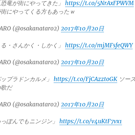
「恐竜が街にやってきた」
https://t.co/5NrAxFPWVM
が街にやってくる方もあったｗ
ARO (@osakanataro2)
2017年10月20日
まる・さんかく・しかく」
https://t.co/mjMFsfeQWY
ARO (@osakanataro2)
2017年10月20日
パップラドンカルメ」
https://t.co/FjCAzztoGK
ソー
の歌だ
ARO (@osakanataro2)
2017年10月20日
いっぽんでもニンジン」
https://t.co/v4uKtF7vx1