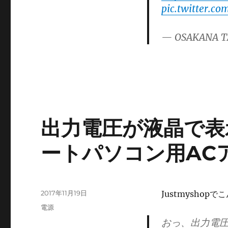
日:
テ
pic.twitter.c
ゴ
リ
— OSAKANA T
ー
出力電圧が液晶で表
ートパソコン用AC
投
2017年11月19日
Justmyshop
稿
カ
電源
日:
テ
おっ、出力電圧