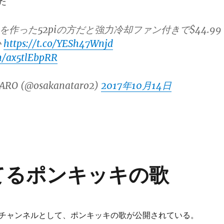
た
iを作った52piの方だと強力冷却ファン付きで$44.99
か
https://t.co/YESh47Wnjd
om/ax5tlEbpRR
ARO (@osakanataro2)
2017年10月14日
ってるポンキッキの歌
チャンネルとして、ポンキッキの歌が公開されている。