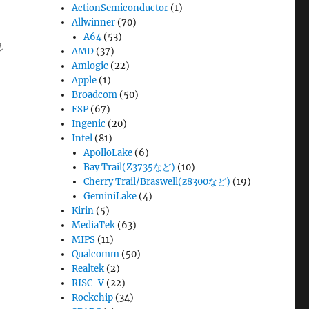
ActionSemiconductor
(1)
Allwinner
(70)
A64
(53)
れ
AMD
(37)
Amlogic
(22)
Apple
(1)
Broadcom
(50)
ESP
(67)
Ingenic
(20)
Intel
(81)
ApolloLake
(6)
Bay Trail(Z3735など)
(10)
Cherry Trail/Braswell(z8300など)
(19)
GeminiLake
(4)
Kirin
(5)
MediaTek
(63)
MIPS
(11)
Qualcomm
(50)
Realtek
(2)
RISC-V
(22)
Rockchip
(34)