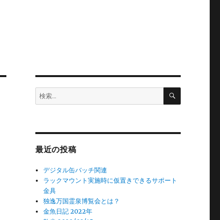
検
検
索
索:
そ
最近の投稿
デジタル缶バッチ関連
ラックマウント実施時に仮置きできるサポート
金具
独逸万国霊泉博覧会とは？
金魚日記 2022年