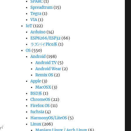
SPARC
(1)
Spreadtrum
(15)
Tegra
(1)
VIA
(1)
IoT
(122)
Arduino
(14)
ESP8266/ESP32
(66)
ラズパイPico系
(1)
OS
(550)
Android
(198)
Android TV
(5)
Android Wear
(2)
Remix OS
(2)
Apple
(3)
MacOSX
(3)
BSD系
(1)
ChromeOS
(22)
Firefox OS
(11)
fuchsia
(4)
HarmonyOS/LiteOS
(5)
Linux
(206)
が
Manjaro Linux / Arch Linux
(6)