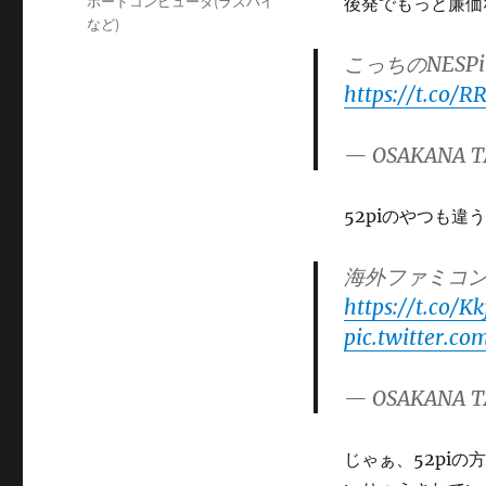
カ
ボードコンピュータ(ラズパイ
後発でもっと廉価
日:
テ
など)
ゴ
こっちのNESP
リ
https://t.co/
ー
— OSAKANA T
52piのやつも
海外ファミコン
https://t.co/K
pic.twitter.c
— OSAKANA T
じゃぁ、52pi