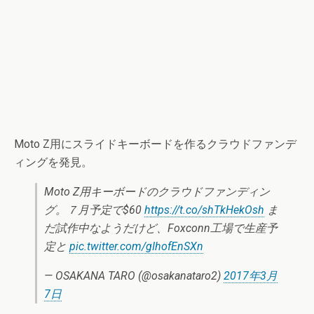
Moto Z用にスライドキーボードを作るクラウドファンデ
ィングを発見。
Moto Z用キーボードのクラウドファンディン
グ。７月予定で$60
https://t.co/shTkHekOsh
ま
だ試作中なようだけど、Foxconn工場で生産予
定と
pic.twitter.com/gIhofEnSXn
— OSAKANA TARO (@osakanataro2)
2017年3月
7日