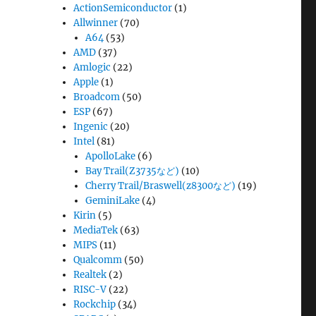
ActionSemiconductor
(1)
Allwinner
(70)
A64
(53)
AMD
(37)
Amlogic
(22)
Apple
(1)
Broadcom
(50)
ESP
(67)
Ingenic
(20)
Intel
(81)
ApolloLake
(6)
Bay Trail(Z3735など)
(10)
Cherry Trail/Braswell(z8300など)
(19)
GeminiLake
(4)
Kirin
(5)
MediaTek
(63)
MIPS
(11)
Qualcomm
(50)
Realtek
(2)
RISC-V
(22)
Rockchip
(34)