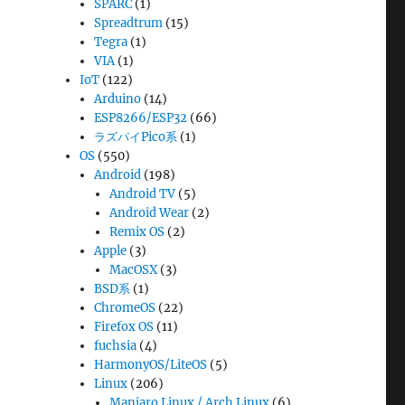
SPARC
(1)
Spreadtrum
(15)
Tegra
(1)
VIA
(1)
IoT
(122)
Arduino
(14)
ESP8266/ESP32
(66)
ラズパイPico系
(1)
OS
(550)
Android
(198)
Android TV
(5)
Android Wear
(2)
Remix OS
(2)
Apple
(3)
MacOSX
(3)
BSD系
(1)
ChromeOS
(22)
Firefox OS
(11)
fuchsia
(4)
HarmonyOS/LiteOS
(5)
Linux
(206)
Manjaro Linux / Arch Linux
(6)