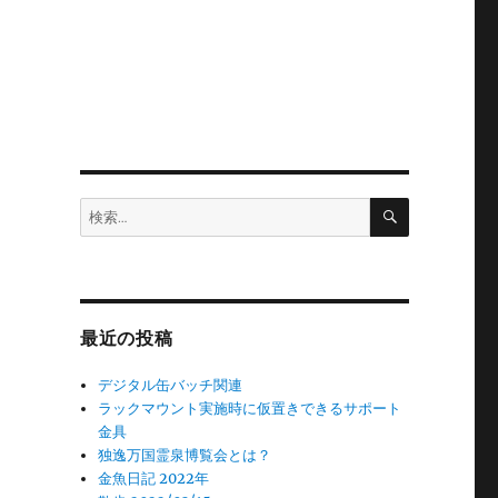
検
検
索
索:
最近の投稿
デジタル缶バッチ関連
ラックマウント実施時に仮置きできるサポート
金具
独逸万国霊泉博覧会とは？
金魚日記 2022年