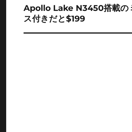
ー
Apollo Lake N3450搭
次
の
ス付きだと$199
シ
投
ョ
稿:
ン