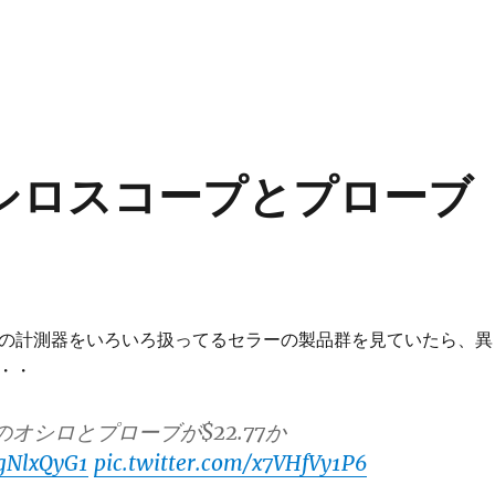
オシロスコープとプローブ
けの計測器をいろいろ扱ってるセラーの製品群を見ていたら、異
・・
のオシロとプローブが$22.77か
rgNlxQyG1
pic.twitter.com/x7VHfVy1P6