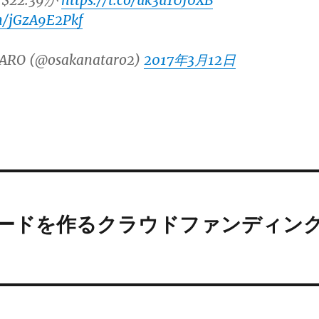
22.39か
https://t.co/uk3u1UJ0XB
om/jGzA9E2Pkf
ARO (@osakanataro2)
2017年3月12日
ーボードを作るクラウドファンディン