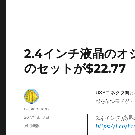
2.4インチ液晶の
のセットが$22.77
USBコネクタ向
彩を放つモノが・
投
osakanataro
稿
2.4インチ液晶
投
2017年3月7日
者
稿
https://t.co/h
カ
周辺機器
日:
テ