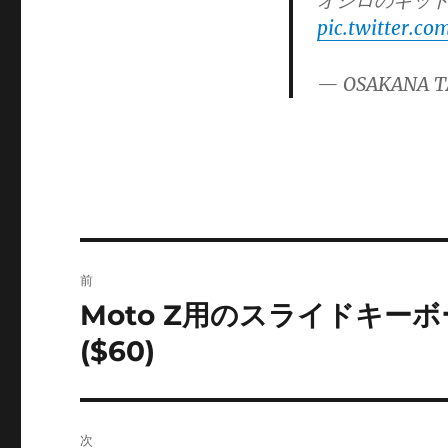
オシロのキット$
pic.twitter.c
— OSAKANA T
投
前
稿
Moto Z用のスライドキ
前
の
ナ
($60)
投
ビ
稿:
ゲ
次