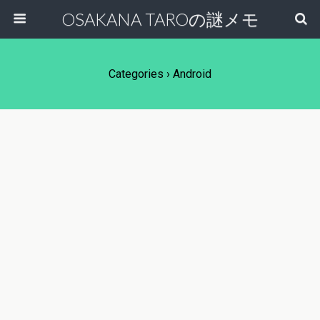
OSAKANA TAROの謎メモ
Categories ›
Android