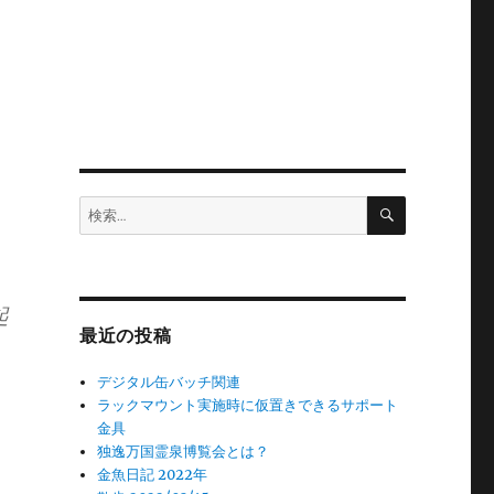
検
検
索
索:
起
最近の投稿
デジタル缶バッチ関連
ラックマウント実施時に仮置きできるサポート
金具
独逸万国霊泉博覧会とは？
金魚日記 2022年