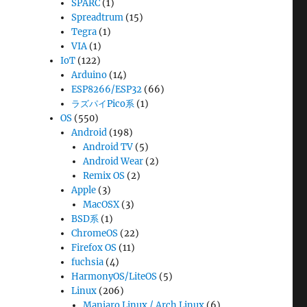
SPARC
(1)
Spreadtrum
(15)
Tegra
(1)
VIA
(1)
IoT
(122)
Arduino
(14)
ESP8266/ESP32
(66)
ラズパイPico系
(1)
OS
(550)
Android
(198)
Android TV
(5)
Android Wear
(2)
Remix OS
(2)
Apple
(3)
MacOSX
(3)
BSD系
(1)
ChromeOS
(22)
Firefox OS
(11)
fuchsia
(4)
HarmonyOS/LiteOS
(5)
Linux
(206)
Manjaro Linux / Arch Linux
(6)