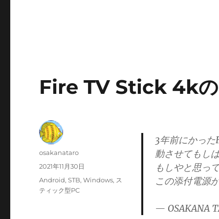
Fire TV Stick
3年前にかったF
動させてもし
投
osakanataro
稿
もしやと思っ
投
2021年11月30日
者
稿
この添付電源
カ
Android
,
STB
,
Windows
,
ス
日:
テ
ティック型PC
ゴ
— OSAKANA T
リ