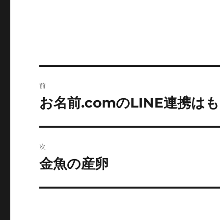
ー
投
前
稿
お名前.comのLINE連携
前
の
ナ
投
ビ
稿:
次
ゲ
金魚の産卵
次
の
ー
投
シ
稿: