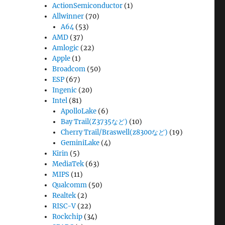
ActionSemiconductor
(1)
Allwinner
(70)
A64
(53)
AMD
(37)
Amlogic
(22)
Apple
(1)
Broadcom
(50)
ESP
(67)
Ingenic
(20)
Intel
(81)
ApolloLake
(6)
Bay Trail(Z3735など)
(10)
Cherry Trail/Braswell(z8300など)
(19)
GeminiLake
(4)
Kirin
(5)
MediaTek
(63)
MIPS
(11)
Qualcomm
(50)
Realtek
(2)
RISC-V
(22)
Rockchip
(34)