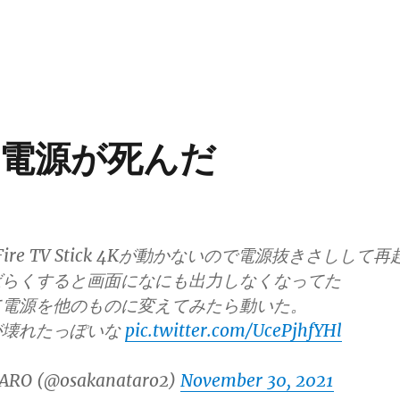
 4kの電源が死んだ
ire TV Stick 4Kが動かないので電源抜きさしして再
ばらくすると画面になにも出力しなくなってた
て電源を他のものに変えてみたら動いた。
が壊れたっぽいな
pic.twitter.com/UcePjhfYHl
ARO (@osakanataro2)
November 30, 2021