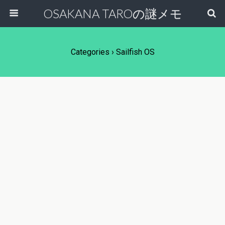
OSAKANA TAROの謎メモ
Categories ›
Sailfish OS