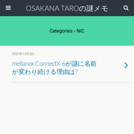
OSAKANA TAROの謎メモ
Categories ›
NIC
2021年12月2日
mellanox ConnectX-6が謎に名前
が変わり続ける理由は?