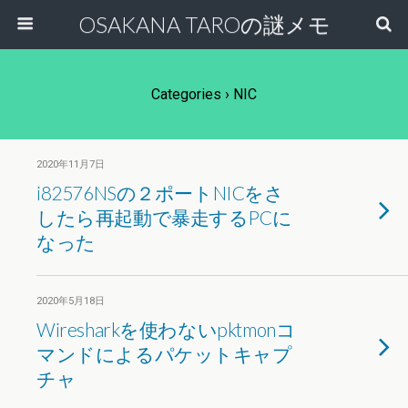
OSAKANA TAROの謎メモ
Categories ›
NIC
2020年11月7日
i82576NSの２ポートNICをさ
したら再起動で暴走するPCに
なった
2020年5月18日
Wiresharkを使わないpktmonコ
マンドによるパケットキャプ
チャ