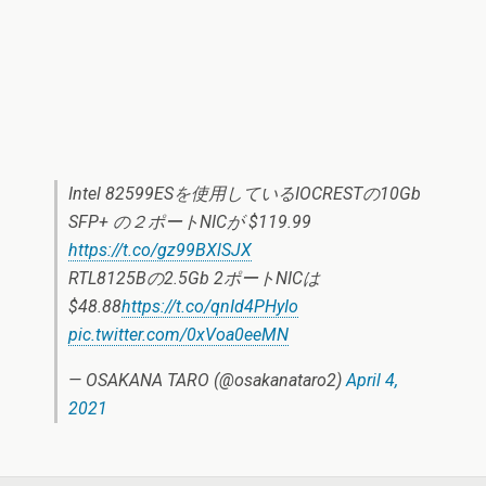
Intel 82599ESを使用しているIOCRESTの10Gb
SFP+ の２ポートNICが $119.99
https://t.co/gz99BXlSJX
RTL8125Bの2.5Gb 2ポートNICは
$48.88
https://t.co/qnId4PHyIo
pic.twitter.com/0xVoa0eeMN
— OSAKANA TARO (@osakanataro2)
April 4,
2021