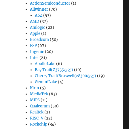
ActionSemiconductor
(1)
Allwinner
(70)
A64
(53)
AMD
(37)
Amlogic
(22)
Apple
(1)
Broadcom
(50)
ESP
(67)
Ingenic
(20)
Intel
(81)
ApolloLake
(6)
Bay Trail(Z3735など)
(10)
Cherry Trail/Braswell(z8300など)
(19)
GeminiLake
(4)
Kirin
(5)
MediaTek
(63)
MIPS
(11)
Qualcomm
(50)
Realtek
(2)
RISC-V
(22)
Rockchip
(34)