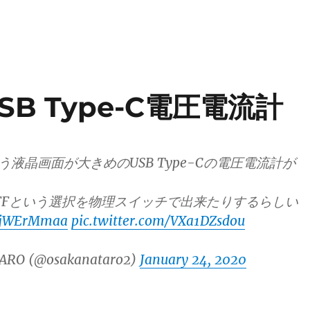
SB Type-C電圧電流計
という液晶画面が大きめのUSB Type-Cの電圧電流計が
K/OFFという選択を物理スイッチで出来たりするらしい
QcjWErMmaa
pic.twitter.com/VXa1DZsdou
ARO (@osakanataro2)
January 24, 2020