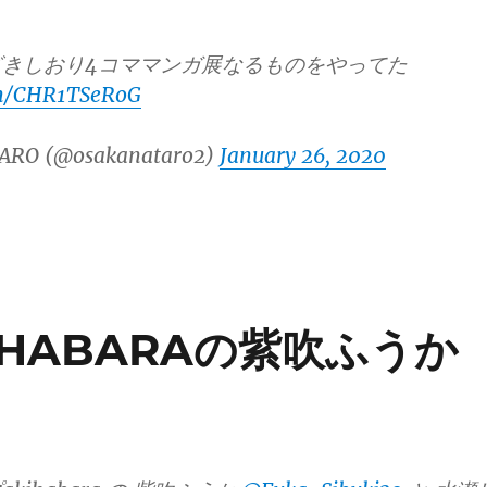
ざきしおり4コママンガ展なるものをやってた
om/CHR1TSeRoG
ARO (@osakanataro2)
January 26, 2020
HABARAの紫吹ふうか