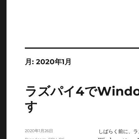
月:
2020年1月
ラズパイ4でWindow
す
投
2020年1月26日
しばらく前に、ラ
稿