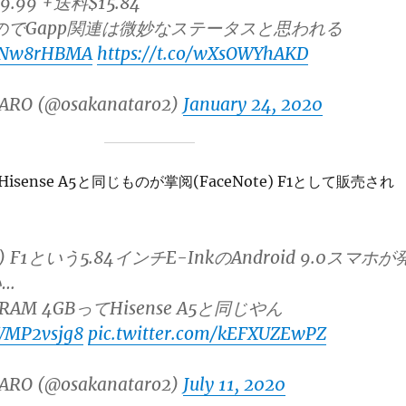
19.99 +送料$15.84
のでGapp関連は微妙なステータスと思われる
/AxNw8rHBMA
https://t.co/wXsOWYhAKD
ARO (@osakanataro2)
January 24, 2020
sense A5と同じものが掌阅(FaceNote) F1として販売され
e) F1という5.84インチE-InkのAndroid 9.0スマホが
…
AM 4GBってHisense A5と同じやん
KWMP2vsjg8
pic.twitter.com/kEFXUZEwPZ
ARO (@osakanataro2)
July 11, 2020