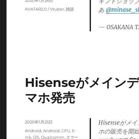
ギフトショップa
投
2020年1月26日
稿
あ
@minase_s
カ
AVATAR2.0 / Vtuber
,
雑談
日:
テ
ゴ
— OSAKANA T
リ
ー
Hisenseがメイン
マホ発売
Hisenseが
投
2020年1月25日
稿
ホの販売を開
カ
Android
,
Android
,
CPU
,
E-
日:
テ
Ink
,
OS
,
Qualcomm
,
スマー