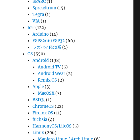
SPARC
(1)
Spreadtrum
(15)
Tegra
(1)
VIA
(1)
IoT
(122)
Arduino
(14)
ESP8266/ESP32
(66)
ラズパイPico系
(1)
OS
(550)
Android
(198)
Android TV
(5)
Android Wear
(2)
Remix OS
(2)
Apple
(3)
MacOSX
(3)
BSD系
(1)
ChromeOS
(22)
Firefox OS
(11)
fuchsia
(4)
HarmonyOS/LiteOS
(5)
Linux
(206)
Manjaro Linux / Arch Linux
(6)