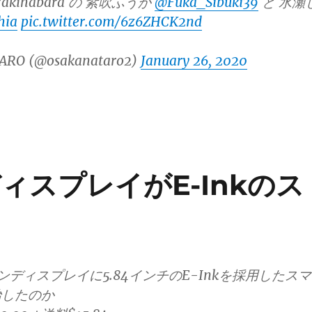
kihabara の 紫吹ふうか
@Fuka_Sibuki39
と 水瀬
hia
pic.twitter.com/6z6ZHCK2nd
ARO (@osakanataro2)
January 26, 2020
ディスプレイがE-Inkのス
メインディスプレイに5.84インチのE-Inkを採用したスマ
始したのか