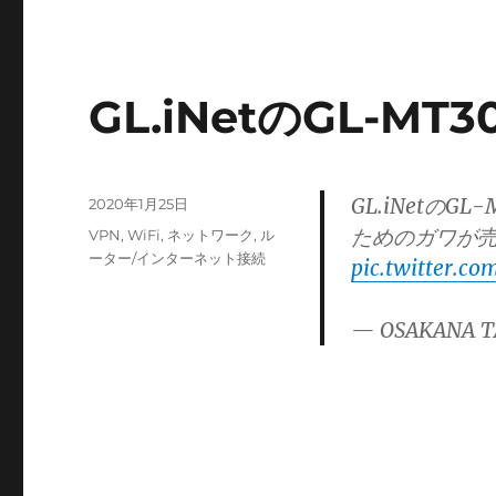
GL.iNetのGL-M
GL.iNetの
投
2020年1月25日
稿
ためのガワが
カ
VPN
,
WiFi
,
ネットワーク
,
ル
日:
テ
ーター/インターネット接続
pic.twitter.c
ゴ
リ
— OSAKANA T
ー