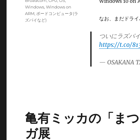
カ
Broadcom
,
CPU
,
OS
,
Windows 10
日:
テ
Windows
,
Windows on
ゴ
ARM
,
ボードコンピュータ(ラ
なお、まだドライ
リ
ズパイなど)
ー
ついにラズパイ4
https://t.co/8
— OSAKANA T
亀有ミッカの「まつ
ガ展