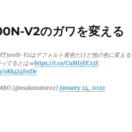
T300N-V2のガワを変える
GL-MT300N-V2はデフォルト黄色だけど他の色に変える
売ってるとはｗ
https://t.co/CuMI5VE23S
om/0Kk4t4hnDe
ARO (@osakanataro2)
January 24, 2020