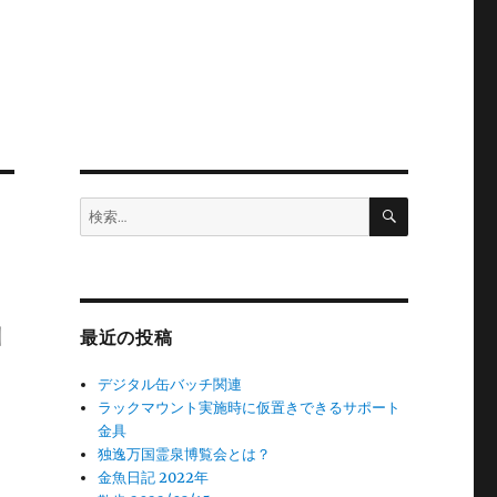
検
検
索
索:
出
最近の投稿
デジタル缶バッチ関連
ラックマウント実施時に仮置きできるサポート
金具
独逸万国霊泉博覧会とは？
金魚日記 2022年