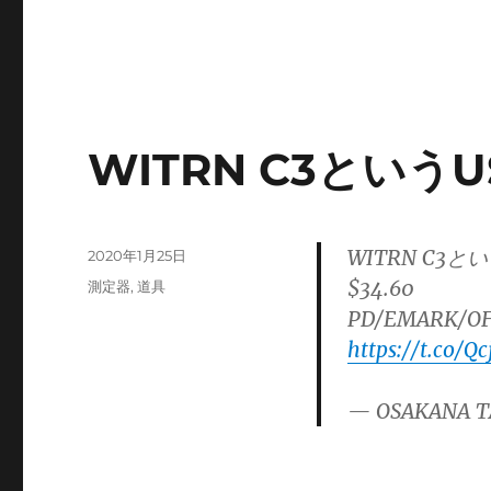
WITRN C3というU
WITRN C3
投
2020年1月25日
稿
$34.60
カ
測定器
,
道具
日:
テ
PD/EMAR
ゴ
https://t.co/
リ
ー
— OSAKANA T