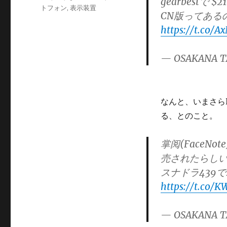
gearbestで $2
ゴ
トフォン
,
表示装置
CN版ってある
リ
https://t.co
ー
— OSAKANA T
なんと、いまさらHi
る、とのこと。
掌阅(FaceNot
売されたらしい
スナドラ439でR
https://t.co/
— OSAKANA T