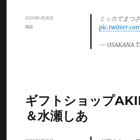
ミッカでまつ
投
2020年1月26日
稿
pic.twitter.c
カ
雑談
日:
テ
ゴ
— OSAKANA T
リ
ー
ギフトショップAKI
＆水瀬しあ