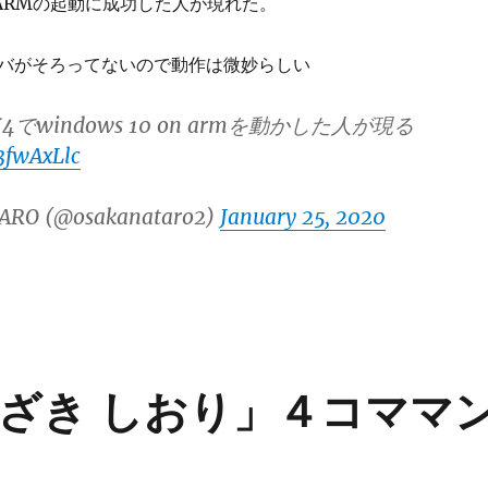
 on ARMの起動に成功した人が現れた。
バがそろってないので動作は微妙らしい
でwindows 10 on armを動かした人が現る
13fwAxLlc
ARO (@osakanataro2)
January 25, 2020
ざき しおり」４コママ