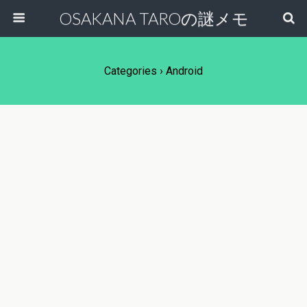
OSAKANA TAROの謎メモ
Categories ›
Android