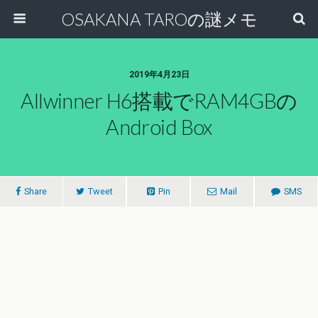
OSAKANA TAROの謎メモ
2019年4月23日
Allwinner H6搭載でRAM4GBの
Android Box
Share
Tweet
Pin
Mail
SMS