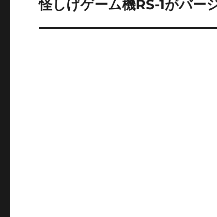
怪しげゲーム機RS-1がバージ
次
の
ー
投
シ
稿:
ョ
ン