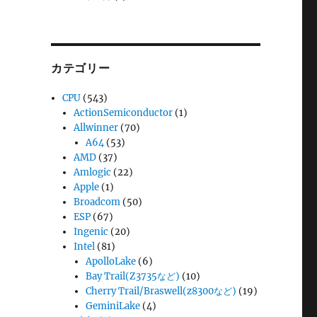
カテゴリー
CPU
(543)
ActionSemiconductor
(1)
Allwinner
(70)
A64
(53)
AMD
(37)
Amlogic
(22)
Apple
(1)
Broadcom
(50)
ESP
(67)
Ingenic
(20)
Intel
(81)
ApolloLake
(6)
Bay Trail(Z3735など)
(10)
Cherry Trail/Braswell(z8300など)
(19)
GeminiLake
(4)