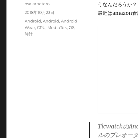
投
osakanataro
うなんだろうか？
稿
投
2018年10月23日
最近はamazo
者
稿
カ
Android
,
Android
,
Android
日:
テ
Wear
,
CPU
,
MediaTek
,
OS
,
ゴ
時計
リ
ー
TicwatchのAn
ルのプレオーダー