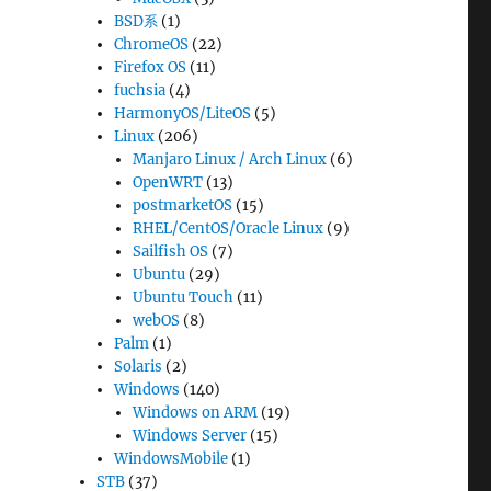
BSD系
(1)
ChromeOS
(22)
Firefox OS
(11)
fuchsia
(4)
HarmonyOS/LiteOS
(5)
Linux
(206)
Manjaro Linux / Arch Linux
(6)
OpenWRT
(13)
postmarketOS
(15)
RHEL/CentOS/Oracle Linux
(9)
Sailfish OS
(7)
Ubuntu
(29)
Ubuntu Touch
(11)
webOS
(8)
Palm
(1)
Solaris
(2)
Windows
(140)
Windows on ARM
(19)
Windows Server
(15)
WindowsMobile
(1)
STB
(37)