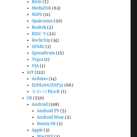
Kirin
(5)
MediaTek
(63)
MIPS
(11)
Qualcomm
(50)
Realtek
(2)
RISC-V
(22)
Rockchip
(34)
SPARC
(1)
Spreadtrum
(15)
Tegra
(1)
VIA
(1)
IoT
(122)
Arduino
(14)
ESP8266/ESP32
(66)
ラズパイPico系
(1)
OS
(550)
Android
(198)
Android TV
(5)
Android Wear
(2)
Remix OS
(2)
Apple
(3)
MacOSX
(3)