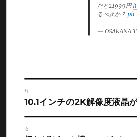
だと21999円
h
るべきか？
pic
— OSAKANA T
投
前
稿
10.1インチの2K解像度液晶が
前
の
ナ
投
ビ
稿:
次
ゲ