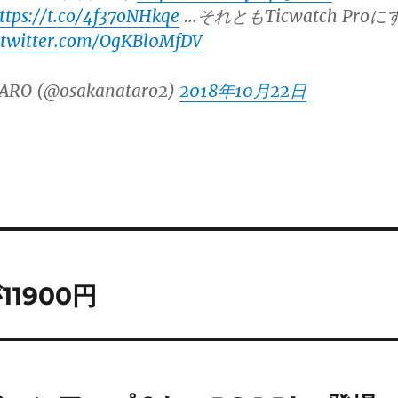
ttps://t.co/4f37oNHkqe
…それともTicwatch Proに
.twitter.com/OgKBl0MfDV
ARO (@osakanataro2)
2018年10月22日
11900円