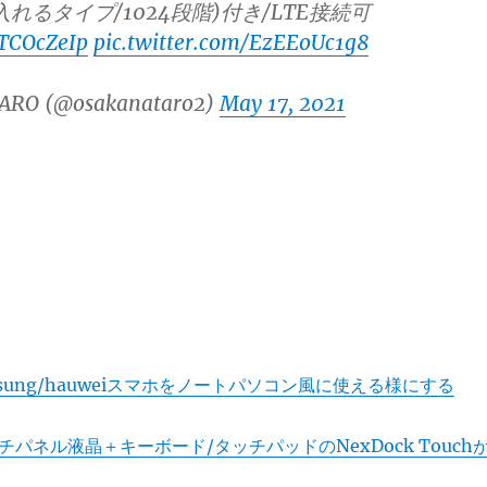
れるタイプ/1024段階)付き/LTE接続可
DTCOcZeIp
pic.twitter.com/EzEEoUc1g8
ARO (@osakanataro2)
May 17, 2021
msung/hauweiスマホをノートパソコン風に使える様にする
チパネル液晶＋キーボード/タッチパッドのNexDock Touch