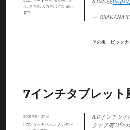
$204.55
https:
カ
LCD
,
キーボード
,
タッチパネ
日:
テ
ル
,
マウス
,
入力デバイス
,
表示
ゴ
装置
— OSAKANA T
リ
ー
その後、ビックカ
7インチタブレット風液
8.8インチツイ
投
2021年5月27日
稿
タッチ有り$120
カ
LCD
,
タッチパネル
,
入力デバ
日: