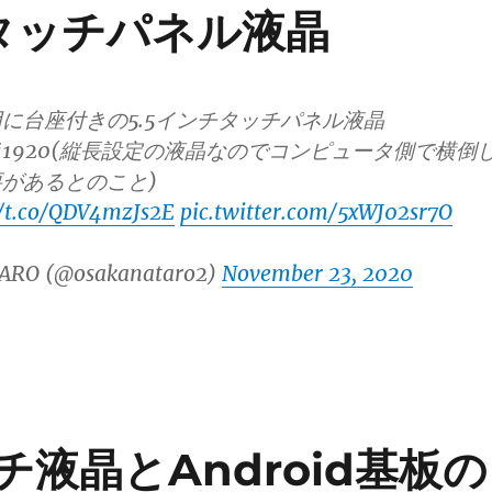
チタッチパネル液晶
に台座付きの5.5インチタッチパネル液晶
0*1920(縦長設定の液晶なのでコンピュータ側で横倒
があるとのこと)
//t.co/QDV4mzJs2E
pic.twitter.com/5xWJ02sr7O
ARO (@osakanataro2)
November 23, 2020
チ液晶とAndroid基板の