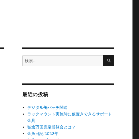
検
検
索
索:
最近の投稿
デジタル缶バッチ関連
ラックマウント実施時に仮置きできるサポート
金具
独逸万国霊泉博覧会とは？
金魚日記 2022年