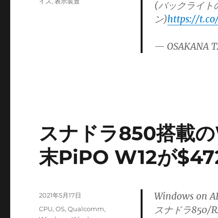
テ
イス
,
表示装置
(バックライト
ゴ
ン)
https://t.
リ
ー
— OSAKANA T
スナドラ850搭載のWi
末PiPO W12が$47
Windows on
投
2021年5月17日
稿
スナドラ850/R
カ
CPU
,
OS
,
Qualcomm
,
日: