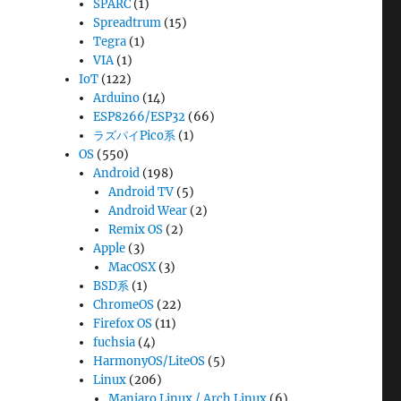
SPARC
(1)
Spreadtrum
(15)
Tegra
(1)
VIA
(1)
IoT
(122)
Arduino
(14)
ESP8266/ESP32
(66)
ラズパイPico系
(1)
OS
(550)
Android
(198)
Android TV
(5)
Android Wear
(2)
Remix OS
(2)
Apple
(3)
MacOSX
(3)
BSD系
(1)
ChromeOS
(22)
Firefox OS
(11)
fuchsia
(4)
HarmonyOS/LiteOS
(5)
Linux
(206)
Manjaro Linux / Arch Linux
(6)