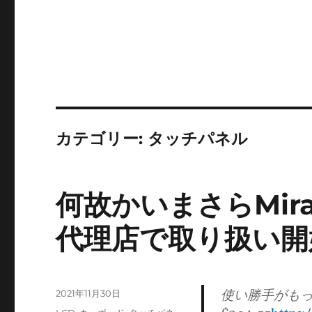
カテゴリー:
タッチパネル
何故かいまさらMir
代理店で取り扱い開
使い勝手がもっと
投
2021年11月30日
稿