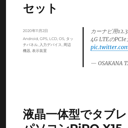
セット
カーナビ用12.3
投
2020年11月2日
稿
4G LTEのP
カ
Android
,
GPS
,
LCD
,
OS
,
タッ
日:
テ
チパネル
,
入力デバイス
,
周辺
pic.twitter.c
ゴ
機器
,
表示装置
リ
— OSAKANA T
ー
液晶一体型でタブレ