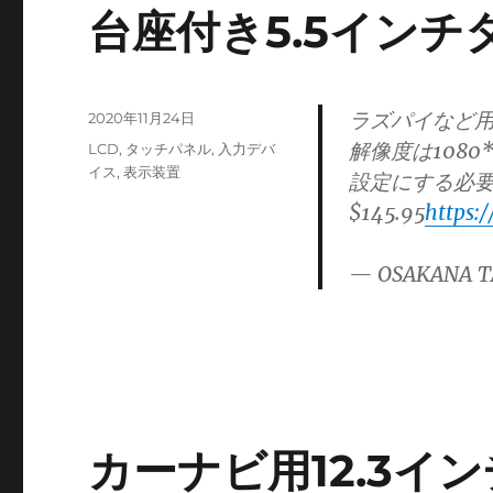
台座付き5.5イン
ラズパイなど用
投
2020年11月24日
稿
解像度は108
カ
LCD
,
タッチパネル
,
入力デバ
日:
テ
イス
,
表示装置
設定にする必要
ゴ
$145.95
https:
リ
ー
— OSAKANA T
カーナビ用12.3イン