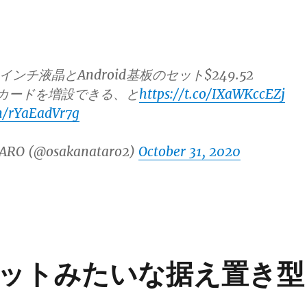
インチ液晶とAndroid基板のセット$249.52
CIeカードを増設できる、と
https://t.co/IXaWKccEZj
om/rYaEadVr7g
ARO (@osakanataro2)
October 31, 2020
ットみたいな据え置き型