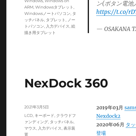
テ
Windows
,
Windows on
ン(ボタン電池入
ゴ
ARM
,
Windowsタブレット
,
https://t.co/r
リ
Windowsノートパソコン
,
タ
ー
ッチパネル
,
タブレット
,
ノー
トパソコン
,
入力デバイス
,
絵
— OSAKANA T
描き用タブレット
NexDock 360
投
2021年3月5日
2019年03月
sa
稿
カ
LCD
,
キーボード
,
クラウドフ
Nexdock2
日:
テ
ァンディング
,
タッチパネル
,
2020年06月
タッ
ゴ
マウス
,
入力デバイス
,
表示装
登場
リ
置