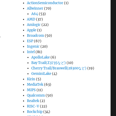
ActionSemiconductor
(1)
Allwinner
(70)
A64
(53)
AMD
(37)
Amlogic
(22)
Apple
(1)
し
Broadcom
(50)
ESP
(67)
Ingenic
(20)
Intel
(81)
ApolloLake
(6)
Bay Trail(Z3735など)
(10)
Cherry Trail/Braswell(z8300など)
(19)
GeminiLake
(4)
Kirin
(5)
MediaTek
(63)
MIPS
(11)
Qualcomm
(50)
Realtek
(2)
RISC-V
(22)
Rockchip
(34)