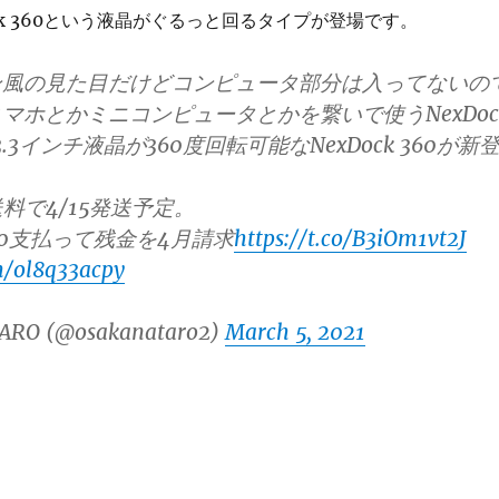
ck 360という液晶がぐるっと回るタイプが登場です。
ン風の見た目だけどコンピュータ部分は入ってないの
マホとかミニコンピュータとかを繋いで使うNexDoc
.3インチ液晶が360度回転可能なNexDock 360が新
送料で4/15発送予定。
00支払って残金を4月請求
https://t.co/B3iOm1vt2J
m/ol8q33acpy
ARO (@osakanataro2)
March 5, 2021