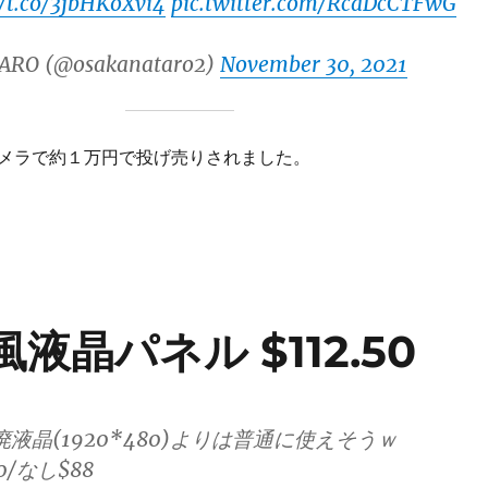
//t.co/3jbHKoXvi4
pic.twitter.com/RcaDcCTFwG
ARO (@osakanataro2)
November 30, 2021
メラで約１万円で投げ売りされました。
晶パネル $112.50
廃液晶(1920*480)よりは普通に使えそうｗ
/なし$88