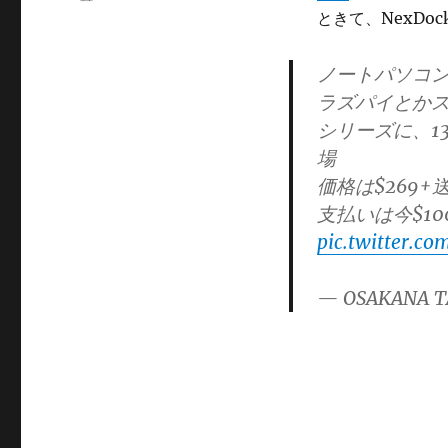
ー
ときて、NexDo
ノートパソコ
ラズパイとかス
シリーズに、13
場
価格は$269+
支払いは今$1
pic.twitter.co
— OSAKANA T