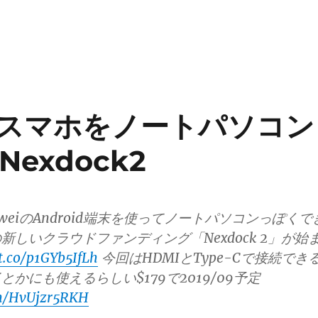
weiスマホをノートパソコン
exdock2
HauweiのAndroid端末を使ってノートパソコンっぽくで
新しいクラウドファンディング「Nexdock 2」が始
/t.co/p1GYb5IfLh
今回はHDMIとType-Cで接続でき
かにも使えるらしい$179で2019/09予定
om/HvUjzr5RKH