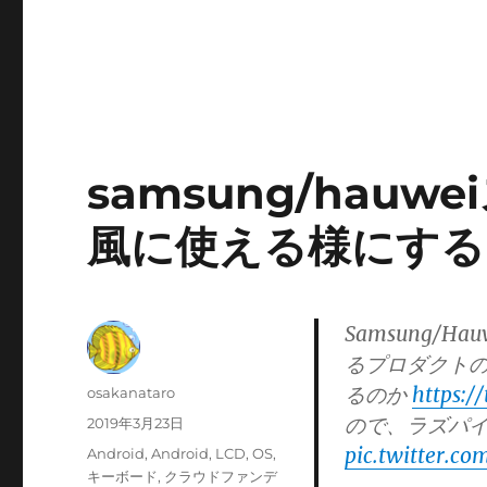
samsung/hau
風に使える様にするN
Samsung/
るプロダクトの
るのか
https:/
投
osakanataro
稿
ので、ラズパイと
投
2019年3月23日
者
稿
pic.twitter.c
カ
Android
,
Android
,
LCD
,
OS
,
日:
テ
キーボード
,
クラウドファンデ