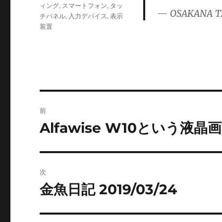
ゴ
ィング
,
スマートフォン
,
タッ
— OSAKANA T
リ
チパネル
,
入力デバイス
,
表示
ー
装置
投
前
稿
Alfawise W10という液
前
の
ナ
投
ビ
稿:
次
ゲ
金魚日記 2019/03/24
次
の
ー
投