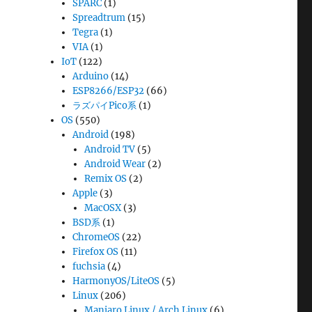
SPARC
(1)
Spreadtrum
(15)
Tegra
(1)
VIA
(1)
IoT
(122)
Arduino
(14)
ESP8266/ESP32
(66)
ラズパイPico系
(1)
OS
(550)
Android
(198)
Android TV
(5)
Android Wear
(2)
Remix OS
(2)
Apple
(3)
MacOSX
(3)
BSD系
(1)
ChromeOS
(22)
Firefox OS
(11)
fuchsia
(4)
HarmonyOS/LiteOS
(5)
Linux
(206)
Manjaro Linux / Arch Linux
(6)