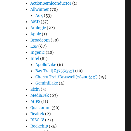
ActionSemiconductor
(1)
Allwinner
(70)
A64
(53)
AMD
(37)
Amlogic
(22)
Apple
(1)
Broadcom
(50)
ESP
(67)
Ingenic
(20)
Intel
(81)
ApolloLake
(6)
Bay Trail(Z3735など)
(10)
Cherry Trail/Braswell(z8300など)
(19)
GeminiLake
(4)
Kirin
(5)
MediaTek
(63)
MIPS
(11)
Qualcomm
(50)
Realtek
(2)
RISC-V
(22)
Rockchip
(34)