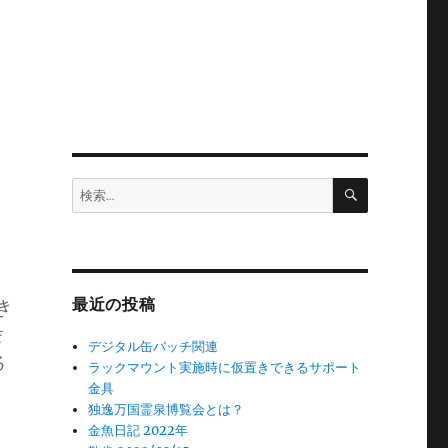
検
検
索
索:
き
最近の投稿
ま
デジタル缶バッチ関連
る
ラックマウント実施時に仮置きできるサポート
金具
独逸万国霊泉博覧会とは？
金魚日記 2022年