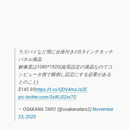
ラズパイなど用に台座付きの5.5インチタッチ
パネル液晶
解像度は1080*1920(縦長設定の液晶なのでコ
ンピュータ側で横倒し設定にする必要がある
とのこと)
$145.95
https://t.co/QDV4mzJs2E
pic.twitter.com/5xWJ02sr7O
— OSAKANA TARO (@osakanataro2)
November
23, 2020