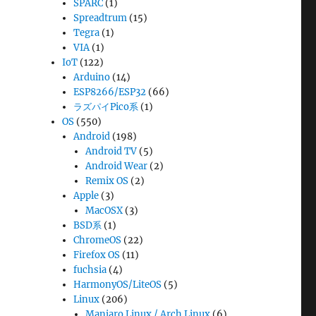
SPARC
(1)
Spreadtrum
(15)
Tegra
(1)
VIA
(1)
IoT
(122)
Arduino
(14)
ESP8266/ESP32
(66)
ラズパイPico系
(1)
OS
(550)
Android
(198)
Android TV
(5)
Android Wear
(2)
Remix OS
(2)
Apple
(3)
MacOSX
(3)
BSD系
(1)
ChromeOS
(22)
Firefox OS
(11)
fuchsia
(4)
HarmonyOS/LiteOS
(5)
Linux
(206)
Manjaro Linux / Arch Linux
(6)