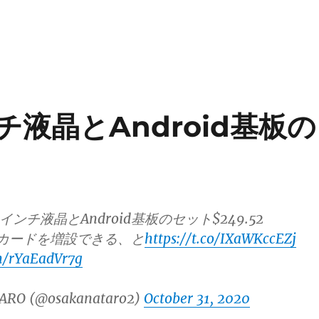
チ液晶とAndroid基板の
インチ液晶とAndroid基板のセット$249.52
CIeカードを増設できる、と
https://t.co/IXaWKccEZj
om/rYaEadVr7g
ARO (@osakanataro2)
October 31, 2020