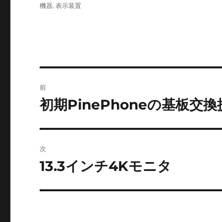
ゴ
機器
,
表示装置
リ
ー
投
前
稿
初期PinePhoneの基板交
前
の
ナ
投
ビ
稿:
次
ゲ
13.3インチ4Kモニタ
次
の
ー
投
シ
稿: