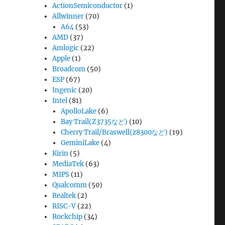
ActionSemiconductor
(1)
Allwinner
(70)
A64
(53)
AMD
(37)
Amlogic
(22)
Apple
(1)
Broadcom
(50)
ESP
(67)
Ingenic
(20)
Intel
(81)
ApolloLake
(6)
Bay Trail(Z3735など)
(10)
Cherry Trail/Braswell(z8300など)
(19)
GeminiLake
(4)
Kirin
(5)
MediaTek
(63)
MIPS
(11)
Qualcomm
(50)
Realtek
(2)
RISC-V
(22)
Rockchip
(34)