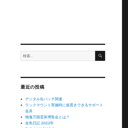
検
検
索
索:
最近の投稿
デジタル缶バッチ関連
ラックマウント実施時に仮置きできるサポート
金具
独逸万国霊泉博覧会とは？
金魚日記 2022年