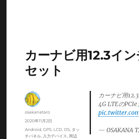
カーナビ用12.3イン
セット
カーナビ用12.3
4G LTEのP
pic.twitter.c
投
osakanataro
稿
投
2020年11月2日
者
稿
— OSAKANA T
カ
Android
,
GPS
,
LCD
,
OS
,
タッ
日:
テ
チパネル
,
入力デバイス
,
周辺