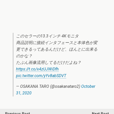
このセラーの13.3インチ 4Kモニタ
商品説明に接続インタフェースと本体色が変
更できるってあるんだけど、ほんとに出来る
のかな？
たぶん画像流用してるだけだよね？
https://t.co/x4zUJWiDfh
pic.twitter.com/yYv8abSDVT
— OSAKANA TARO (@osakanataro2)
October
31, 2020
Previous Post
Next Post