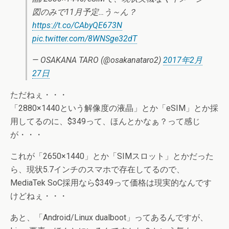
図のみで11月予定…う～ん？
https://t.co/CAbyQE673N
pic.twitter.com/8WNSge32dT
— OSAKANA TARO (@osakanataro2)
2017年2月
27日
ただねぇ・・・
「2880×1440という解像度の液晶」とか「eSIM」とか採
用してるのに、$349って、ほんとかなぁ？って感じ
が・・・
これが「2650×1440」とか「SIMスロット」とかだった
ら、現状5.7インチのスマホで存在してるので、
MediaTek SoC採用なら$349って価格は現実的なんです
けどねぇ・・・
あと、「Android/Linux dualboot」ってあるんですが、