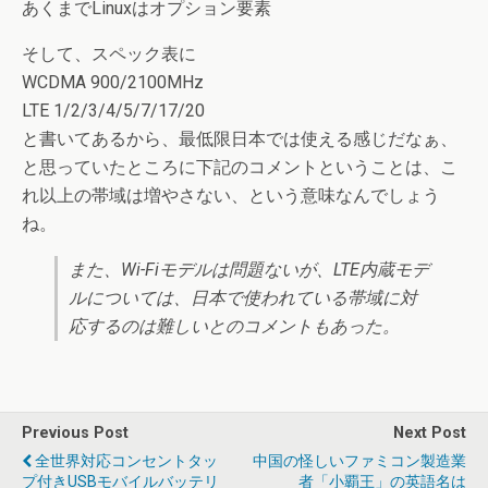
あくまでLinuxはオプション要素
そして、スペック表に
WCDMA 900/2100MHz
LTE 1/2/3/4/5/7/17/20
と書いてあるから、最低限日本では使える感じだなぁ、
と思っていたところに下記のコメントということは、こ
れ以上の帯域は増やさない、という意味なんでしょう
ね。
また、Wi-Fiモデルは問題ないが、LTE内蔵モデ
ルについては、日本で使われている帯域に対
応するのは難しいとのコメントもあった。
Previous Post
Next Post
全世界対応コンセントタッ
中国の怪しいファミコン製造業
プ付きUSBモバイルバッテリ
者「小覇王」の英語名は