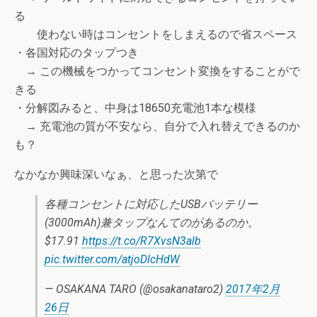
る
使わない時はコンセントをしまえるので省スペース
・各国対応のタップつき
→ この機械をつかってコンセント変換をすることがで
きる
・分解図みると、中身は18650充電池1本な模様
→ 充電池の質が不安なら、自分で入れ替えできるのか
も？
なかなか興味深いなぁ、と思った次第で
各種コンセントに対応したUSBバッテリー
(3000mAh)兼タップなんてのがあるのか。
$17.91
https://t.co/R7XvsN3alb
pic.twitter.com/atjoDlcHdW
— OSAKANA TARO (@osakanataro2)
2017年2月
26日