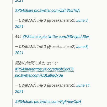
2021
#PS4share
pic.twitter.com/Z2fi8Ux18A
— OSAKANA TARO (@osakanataro2)
June 3,
2021
444
#PS4share
pic.twitter.com/ESvzybJJ0w
— OSAKANA TARO (@osakanataro2)
June 8,
2021
微妙な時間に来たせいで
#PS4share
https://t.co/aqeob2kcC8
pic.twitter.com/UDEa8dCxUa
— OSAKANA TARO (@osakanataro2)
June 11,
2021
#PS4share
pic.twitter.com/PgFnewXjfH