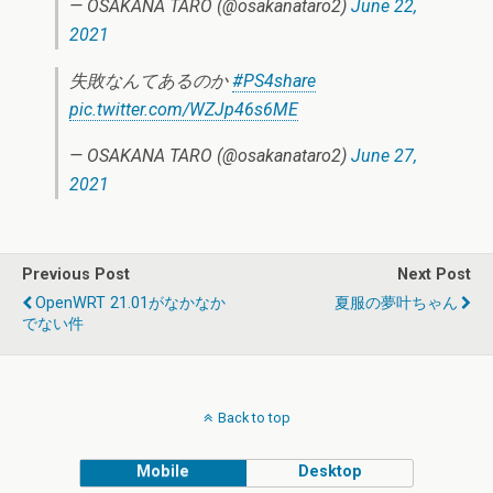
— OSAKANA TARO (@osakanataro2)
June 22,
2021
失敗なんてあるのか
#PS4share
pic.twitter.com/WZJp46s6ME
— OSAKANA TARO (@osakanataro2)
June 27,
2021
Previous Post
Next Post
OpenWRT 21.01がなかなか
夏服の夢叶ちゃん
でない件
Back to top
Mobile
Desktop