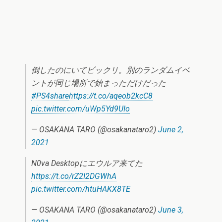
倒したのにいてビックリ。別のランダムイベ
ントが同じ場所で始まっただけだった
#PS4share
https://t.co/aqeob2kcC8
pic.twitter.com/uWp5Yd9UIo
— OSAKANA TARO (@osakanataro2)
June 2,
2021
N0va Desktopにエウルア来てた
https://t.co/rZ2I2DGWhA
pic.twitter.com/htuHAKX8TE
— OSAKANA TARO (@osakanataro2)
June 3,