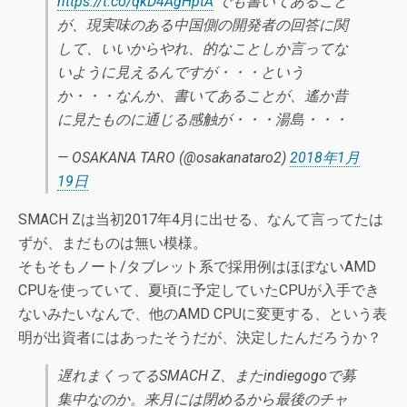
https://t.co/qkD4AgHptA
でも書いてあること
が、現実味のある中国側の開発者の回答に関
して、いいからやれ、的なことしか言ってな
いように見えるんですが・・・という
か・・・なんか、書いてあることが、遙か昔
に見たものに通じる感触が・・・湯島・・・
— OSAKANA TARO (@osakanataro2)
2018年1月
19日
SMACH Zは当初2017年4月に出せる、なんて言ってたは
ずが、まだものは無い模様。
そもそもノート/タブレット系で採用例はほぼないAMD
CPUを使っていて、夏頃に予定していたCPUが入手でき
ないみたいなんで、他のAMD CPUに変更する、という表
明が出資者にはあったそうだが、決定したんだろうか？
遅れまくってるSMACH Z、またindiegogoで募
集中なのか。来月には閉めるから最後のチャ