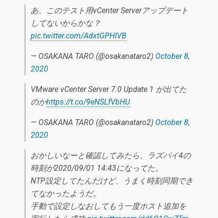
あ、このテスト用vCenter Serverアップデート
してないからかな？
pic.twitter.com/AdxtGPHIVB
— OSAKANA TARO (@osakanataro2)
October 8,
2020
VMware vCenter Server 7.0 Update 1 が出てた
のか
https://t.co/9eNSLfVbHU
— OSAKANA TARO (@osakanataro2)
October 8,
2020
おかしいなーと確認してみたら、ラズパイ4の
時刻が2020/09/01 14:43になってた。
NTP設定してたんだけど、うまく時刻同期でき
てなかったようだ。
手動で設定しなおしてもう一度ホスト追加を