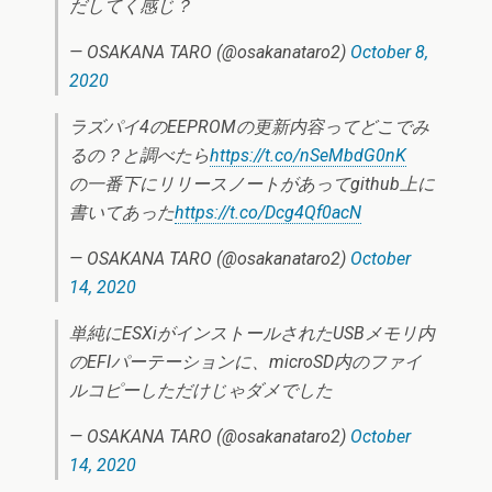
だしてく感じ？
— OSAKANA TARO (@osakanataro2)
October 8,
2020
ラズパイ4のEEPROMの更新内容ってどこでみ
るの？と調べたら
https://t.co/nSeMbdG0nK
の一番下にリリースノートがあってgithub上に
書いてあった
https://t.co/Dcg4Qf0acN
— OSAKANA TARO (@osakanataro2)
October
14, 2020
単純にESXiがインストールされたUSBメモリ内
のEFIパーテーションに、microSD内のファイ
ルコピーしただけじゃダメでした
— OSAKANA TARO (@osakanataro2)
October
14, 2020