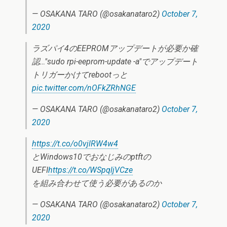
— OSAKANA TARO (@osakanataro2)
October 7,
2020
ラズパイ4のEEPROMアップデートが必要か確
認…"sudo rpi-eeprom-update -a"でアップデート
トリガーかけてrebootっと
pic.twitter.com/nOFkZRhNGE
— OSAKANA TARO (@osakanataro2)
October 7,
2020
https://t.co/o0vjlRW4w4
とWindows10でおなじみのptftの
UEFI
https://t.co/WSpqljVCze
を組み合わせて使う必要があるのか
— OSAKANA TARO (@osakanataro2)
October 7,
2020