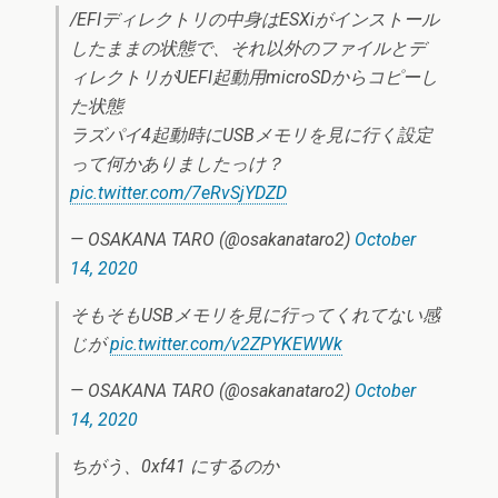
/EFIディレクトリの中身はESXiがインストール
したままの状態で、それ以外のファイルとデ
ィレクトリがUEFI起動用microSDからコピーし
た状態
ラズパイ4起動時にUSBメモリを見に行く設定
って何かありましたっけ？
pic.twitter.com/7eRvSjYDZD
— OSAKANA TARO (@osakanataro2)
October
14, 2020
そもそもUSBメモリを見に行ってくれてない感
じが
pic.twitter.com/v2ZPYKEWWk
— OSAKANA TARO (@osakanataro2)
October
14, 2020
ちがう、0xf41 にするのか