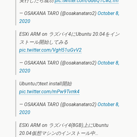
実行したら成功
pic.twitter.com/dd6Q1CwZTm
— OSAKANA TARO (@osakanataro2)
October 8,
2020
ESXi ARM on ラズパイ4にUbuntu 20.04をイン
ストール開始してみる
pic.twitter.com/VgH51uGvV2
— OSAKANA TARO (@osakanataro2)
October 8,
2020
Ubuntuのtext install開始
pic.twitter.com/mPw9Tvrrk4
— OSAKANA TARO (@osakanataro2)
October 8,
2020
ESXi ARM on ラズパイ4(8GB)上にUbuntu
20.04仮想マシンのインストール中…