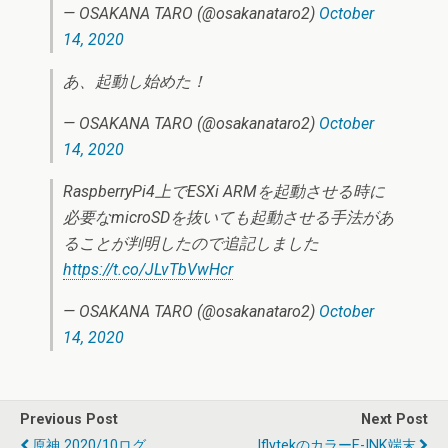
— OSAKANA TARO (@osakanataro2)
October
14, 2020
あ、起動し始めた！
— OSAKANA TARO (@osakanataro2)
October
14, 2020
RaspberryPi4上でESXi ARMを起動させる時に
必要なmicroSDを抜いても起動させる手法があ
ることが判明したので追記しました
https://t.co/JLvTbVwHcr
— OSAKANA TARO (@osakanataro2)
October
14, 2020
Previous Post
Next Post
原神 2020/10ログ
IflytekのカラーE-INK端末