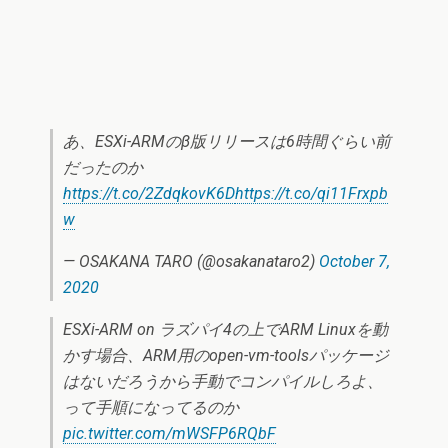
あ、ESXi-ARMのβ版リリースは6時間ぐらい前
だったのか
https://t.co/2ZdqkovK6D
https://t.co/qi11Frxpb
w
— OSAKANA TARO (@osakanataro2)
October 7,
2020
ESXi-ARM on ラズパイ4の上でARM Linuxを動
かす場合、ARM用のopen-vm-toolsパッケージ
はないだろうから手動でコンパイルしろよ、
って手順になってるのか
pic.twitter.com/mWSFP6RQbF