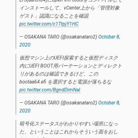
インストールして、vCenter上から「管理対象
ゲスト」認識になることを確認
pic.twitter.com/c1TtpjY1HC
— OSAKANA TARO (@osakanataro2)
October 8,
2020
仮想マシン上のUEFI探索すると仮想ディスク
内にUEFI BOOT用パーテーションとディレクト
リがあるのは確認できるけど、この
bootaa64.efi を選択すると電源が落ちるな
pic.twitter.com/BgndDimNaI
— OSAKANA TARO (@osakanataro2)
October 8,
2020
暗号化ステータスがわかりやすい場所になっ
た、ということはこれからそういう面をおし