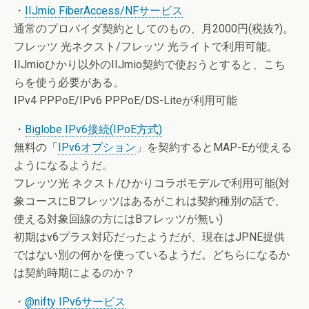
・
IIJmio FiberAccess/NFサービス
通常のプロバイダ契約としてのもの、月2000円(税抜?)。
フレッツ 光ネクスト/フレッツ 光ライトで利用可能。
IIJmioひかり以外のIIJmio契約で使おうとすると、こち
らを使う必要がある。
IPv4 PPPoE/IPv6 PPPoE/DS-Liteが利用可能
・
Biglobe IPv6接続(IPoE方式)
無料の「
IPv6オプション
」を契約するとMAP-Eが使える
ようになるようだ。
フレッツ光 ネクスト/ひかりコラボモデルで利用可能(対
象コースにBフレッツはあるがこれは契約種別の話で、
使える対象回線の方にはBフレッツが無い)
初期はv6プラス対応だったようだが、現在はJPNE提供
ではない別の何かを使っているようだ。どちらになるか
は契約時期によるのか？
・
@nifty IPv6サービス