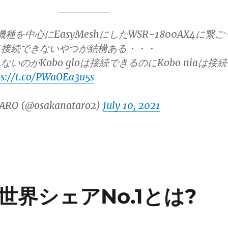
機種を中心にEasyMeshにしたWSR-1800AX4に繋ご
く接続できないやつが結構ある・・・
いのがKobo gloは接続できるのにKobo niaは接続
ps://t.co/PWaOEa3u5s
ARO (@osakanataro2)
July 10, 2021
続世界シェアNo.1とは?