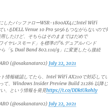
にしたバッファローWSR-1800AX4にIntel WiFi
ているDELL Venue 10 Pro 5056もつながらないので
適用したけど、そちらはそのままではだめで
/b/gワイヤレスモード」を標準の"6.デュアルバンド
"から「5. Dual Band 802.11a/g」に変更したら接続
ARO (@osakanataro2)
July 22, 2021
情報確認してたら、Intel WiFi AX210で対応して
て、Windows Insider Preview Build 21286 以降
ない、という情報を発見
https://t.co/DDktUkohIy
ARO (@osakanataro2)
July 22, 2021