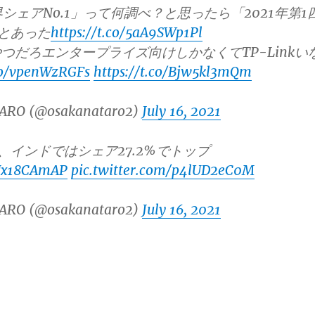
シェアNo.1」って何調べ？と思ったら「2021年第1
」とあった
https://t.co/5aA9SWp1Pl
つだろエンタープライズ向けしかなくてTP-Linkい
.co/vpenWzRGFs
https://t.co/Bjw5kl3mQm
ARO (@osakanataro2)
July 16, 2021
く、インドではシェア27.2%でトップ
OUx18CAmAP
pic.twitter.com/p4lUD2eC0M
ARO (@osakanataro2)
July 16, 2021