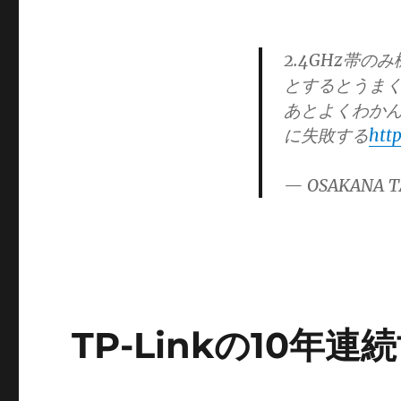
2.4GHz帯のみ
とするとうま
あとよくわかんな
に失敗する
htt
— OSAKANA T
TP-Linkの10年連