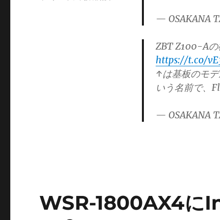
リ
— OSAKANA T
ー
ZBT Z100-
https://t.co/v
↑は基板のモデル名
いう名前で、Fl
— OSAKANA T
WSR-1800AX4に