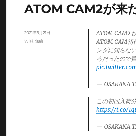
ATOM CAM2が来
ATOM CAM
投
2021年5月21日
稿
ATOM CA
カ
WiFi
,
無線
日:
テ
ンダに知らな
ゴ
ろだったので
リ
pic.twitter.c
ー
— OSAKANA T
この初回入荷
https://t.co/1
— OSAKANA T