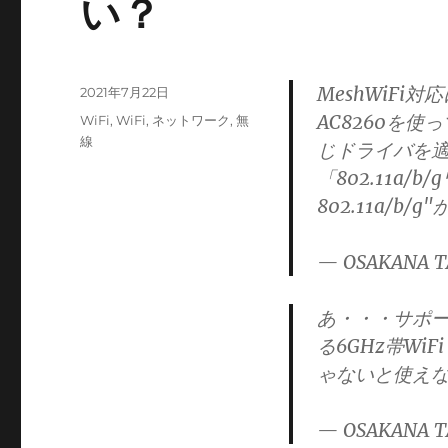
い？
MeshWiFi対応
投
2021年7月22日
稿
AC8260を使っ
カ
WiFi
,
WiFi
,
ネットワーク
,
無
日:
テ
線
じドライバを
ゴ
「802.11a
リ
802.11a/b/g
ー
— OSAKANA T
あ・・・サポート
る6GHz帯WiFiっ
ゃないと使え
— OSAKANA T