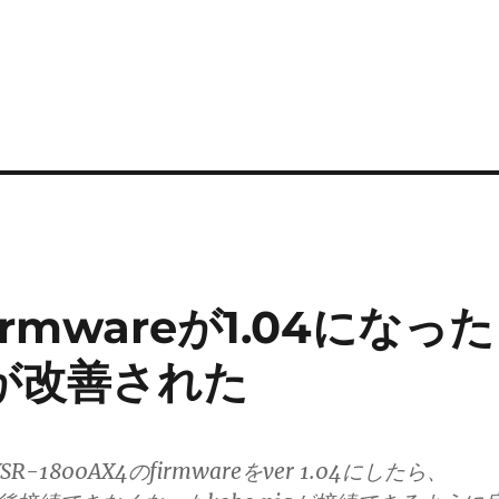
irmwareが1.04になった
続が改善された
-1800AX4のfirmwareをver 1.04にしたら、