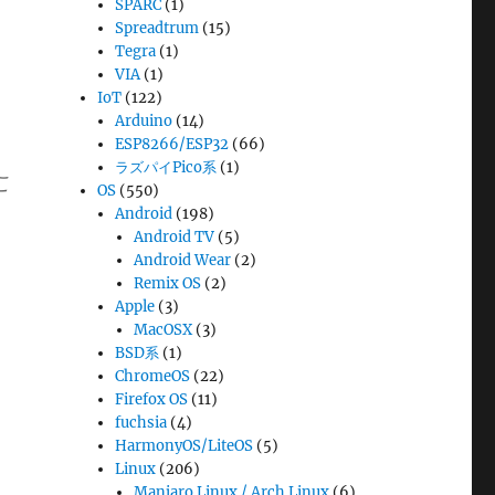
SPARC
(1)
Spreadtrum
(15)
Tegra
(1)
VIA
(1)
IoT
(122)
Arduino
(14)
ESP8266/ESP32
(66)
ラズパイPico系
(1)
こ
OS
(550)
Android
(198)
Android TV
(5)
Android Wear
(2)
Remix OS
(2)
Apple
(3)
MacOSX
(3)
BSD系
(1)
ChromeOS
(22)
Firefox OS
(11)
fuchsia
(4)
HarmonyOS/LiteOS
(5)
Linux
(206)
Manjaro Linux / Arch Linux
(6)