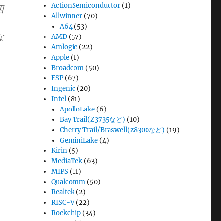
ActionSemiconductor
(1)
四
Allwinner
(70)
A64
(53)
な
AMD
(37)
Amlogic
(22)
Apple
(1)
Broadcom
(50)
ESP
(67)
Ingenic
(20)
Intel
(81)
ApolloLake
(6)
Bay Trail(Z3735など)
(10)
Cherry Trail/Braswell(z8300など)
(19)
GeminiLake
(4)
Kirin
(5)
MediaTek
(63)
MIPS
(11)
Qualcomm
(50)
Realtek
(2)
RISC-V
(22)
Rockchip
(34)