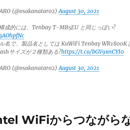
ARO (@osakanataro2)
August 30, 2021
Aの構成的には、Tenbay T-MB5EU と同じっぽい?
E3AOhpfNc
で、製品名としては KuWiFi Tenbay WR1800K
ashサイズが２種類ある?
https://t.co/bGV9xnCYI0
ARO (@osakanataro2)
August 30, 2021
Intel WiFiからつながら