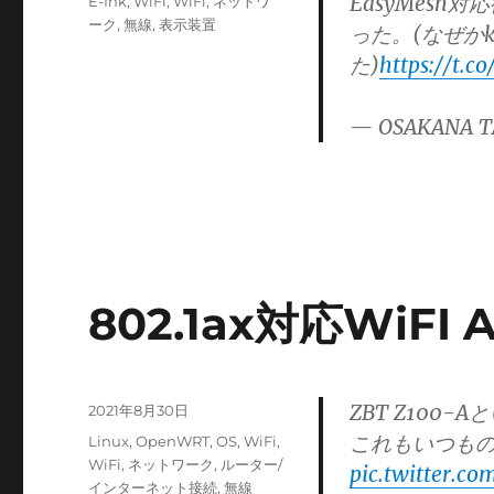
EasyMesh
カ
E-Ink
,
WiFi
,
WiFi
,
ネットワ
日:
テ
ーク
,
無線
,
表示装置
った。(なぜかk
ゴ
た)
https://t.c
リ
ー
— OSAKANA T
802.1ax対応WiFI A
ZBT Z100-A
投
2021年8月30日
稿
これもいつもの
カ
Linux
,
OpenWRT
,
OS
,
WiFi
,
日:
テ
WiFi
,
ネットワーク
,
ルーター/
pic.twitter.
ゴ
インターネット接続
,
無線