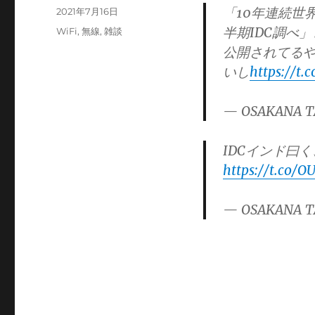
「10年連続世界
投
2021年7月16日
稿
半期IDC調べ
カ
WiFi
,
無線
,
雑談
日:
テ
公開されてるや
ゴ
いし
https://t
リ
ー
— OSAKANA T
IDCインド曰
https://t.co/
— OSAKANA T