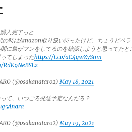
た
2も購入完了っと
M初代の時はAmazon取り扱い待ったけど、ちょうどベラ
い間に鳥がフンをしてるのを確認しようと思ってたと
買ってしまった
https://t.co/aC4qwZ7Snm
om/RdK9NeBSLz
ARO (@osakanataro2)
May 18, 2021
分って、いつごろ発送予定なんだろ？
gug5Anara
ARO (@osakanataro2)
May 19, 2021