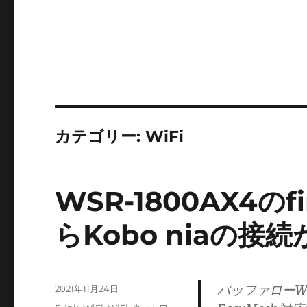
カテゴリー:
WiFi
WSR-1800AX4のf
らKobo niaの接
バッファローWSR
投
2021年11月24日
稿