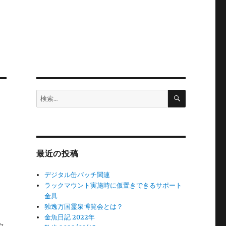
検
検
索
索:
最近の投稿
デジタル缶バッチ関連
ラックマウント実施時に仮置きできるサポート
金具
独逸万国霊泉博覧会とは？
金魚日記 2022年