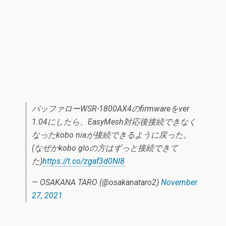
バッファローWSR-1800AX4のfirmwareをver
1.04にしたら、EasyMesh対応後接続できなく
なったkobo niaが接続できるように戻った。
(なぜかkobo gloの方はずっと接続できて
た)
https://t.co/zgaf3d0Nl8
— OSAKANA TARO (@osakanataro2)
November
27, 2021