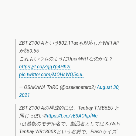
ZBT Z100-Aという802.11axも対応したWiFI AP
が$50.65
これもいつものようにOpenWRTなのかな？
https://t.co/ZggYp4Hb2i
pic.twitter.com/MOHsWQ5suL
— OSAKANA TARO (@osakanataro2)
August 30,
2021
ZBT Z100-Aの構成的には、Tenbay T-MB5EU と
同じっぽい?
https://t.co/vE3AOhpfNc
↑は基板のモデル名で、製品名としては KuWiFi
Tenbay WR1800Kという名前で、Flashサイズ