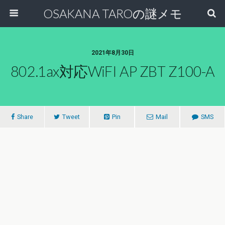
OSAKANA TAROの謎メモ
2021年8月30日
802.1ax対応WiFI AP ZBT Z100-A
Share
Tweet
Pin
Mail
SMS