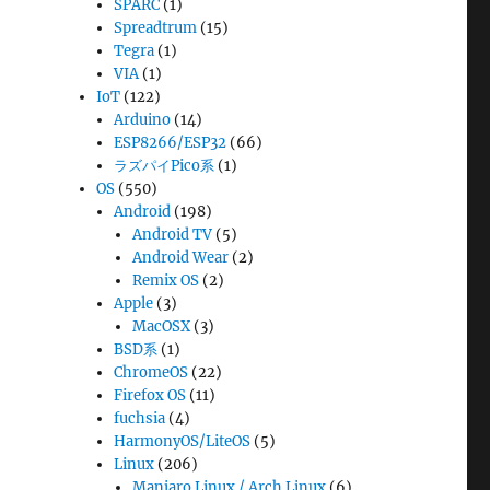
SPARC
(1)
Spreadtrum
(15)
Tegra
(1)
VIA
(1)
IoT
(122)
Arduino
(14)
ESP8266/ESP32
(66)
ラズパイPico系
(1)
OS
(550)
Android
(198)
Android TV
(5)
Android Wear
(2)
Remix OS
(2)
Apple
(3)
MacOSX
(3)
BSD系
(1)
ChromeOS
(22)
Firefox OS
(11)
fuchsia
(4)
HarmonyOS/LiteOS
(5)
Linux
(206)
Manjaro Linux / Arch Linux
(6)