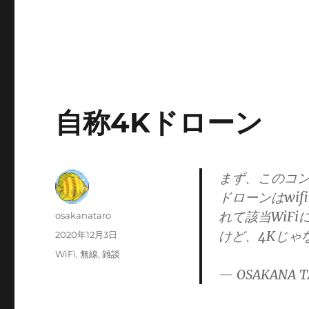
自称4Kドローン
まず、このコ
ドローンはwifi
れて該当WiF
投
osakanataro
稿
けど、4Kじゃ
投
2020年12月3日
者
稿
カ
WiFi
,
無線
,
雑談
日:
テ
— OSAKANA T
ゴ
リ