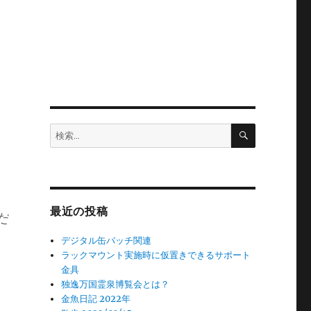
検
検
索
索:
最近の投稿
だ
デジタル缶バッチ関連
ラックマウント実施時に仮置きできるサポート
金具
独逸万国霊泉博覧会とは？
金魚日記 2022年