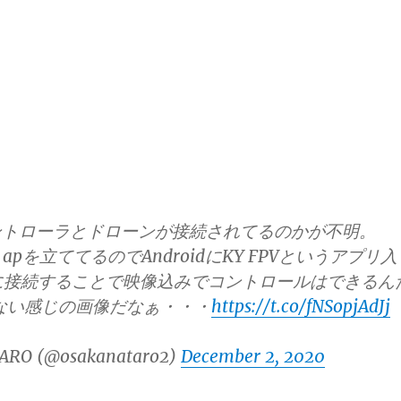
ントローラとドローンが接続されてるのかが不明。
 apを立ててるのでAndroidにKY FPVというアプリ入
iに接続することで映像込みでコントロールはできるん
ない感じの画像だなぁ・・・
https://t.co/fNSopjAdJj
ARO (@osakanataro2)
December 2, 2020