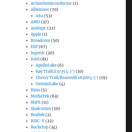
ActionSemiconductor
(1)
Allwinner
(70)
A64
(53)
AMD
(37)
Amlogic
(22)
Apple
(1)
Broadcom
(50)
ESP
(67)
Ingenic
(20)
Intel
(81)
ApolloLake
(6)
Bay Trail(Z3735など)
(10)
Cherry Trail/Braswell(z8300など)
(19)
GeminiLake
(4)
Kirin
(5)
MediaTek
(63)
MIPS
(11)
Qualcomm
(50)
Realtek
(2)
RISC-V
(22)
Rockchip
(34)