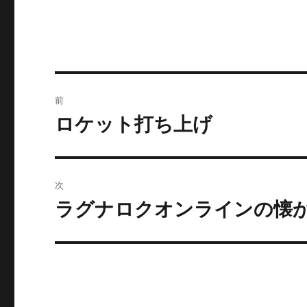
ー
投
前
稿
ロケット打ち上げ
前
の
ナ
投
ビ
稿:
次
ゲ
ラグナロクオンラインの懐
次
の
ー
投
シ
稿:
ョ