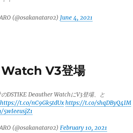
・・・
ARO (@osakanataro2)
June 4, 2021
r Watch V3登場
のDSTIKE Deauther WatchにV3登場、と
https://t.co/nC9Gk5tdUx
https://t.co/shqDByQ4IM
m/5wIeeusjZ1
ARO (@osakanataro2)
February 10, 2021