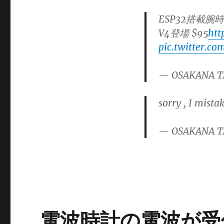
ESP32搭載腕時
V4登場 $95
htt
pic.twitter.co
— OSAKANA T
sorry , I mista
— OSAKANA T
電波時計の電波が受