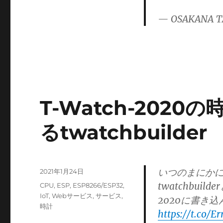
— OSAKANA T
T-Watch-202
るtwatchbuilder
いつのまにかにT
投
2021年1月24日
稿
twatchbui
カ
CPU
,
ESP
,
ESP8266/ESP32
,
日:
テ
IoT
,
Webサービス
,
サービス
,
2020に書き
ゴ
時計
https://t.co/
リ