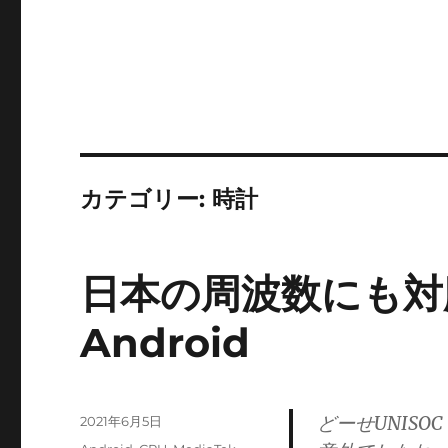
カテゴリー:
時計
日本の周波数にも対
Android
どーせUNIS
投
2021年6月5日
稿