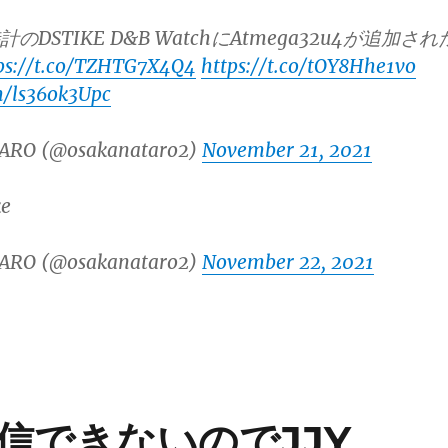
計のDSTIKE D&B WatchにAtmega32u4が追加され
ps://t.co/TZHTG7X4Q4
https://t.co/tOY8Hhe1vo
m/ls36ok3Upc
ARO (@osakanataro2)
November 21, 2021
ke
ARO (@osakanataro2)
November 22, 2021
信できないのでJJY