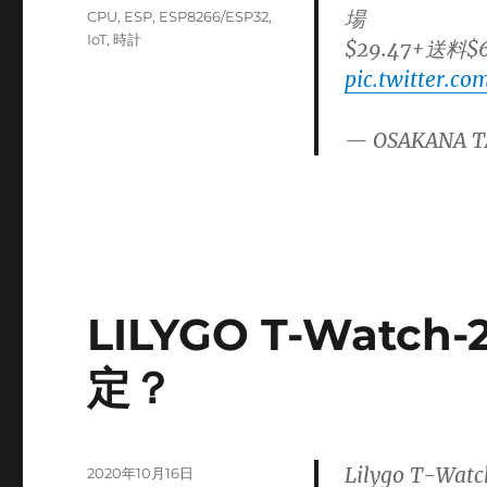
稿
場
カ
CPU
,
ESP
,
ESP8266/ESP32
,
日:
テ
IoT
,
時計
$29.47+送料$6
ゴ
pic.twitter.
リ
ー
— OSAKANA T
LILYGO T-Watc
定？
Lilygo T-W
投
2020年10月16日