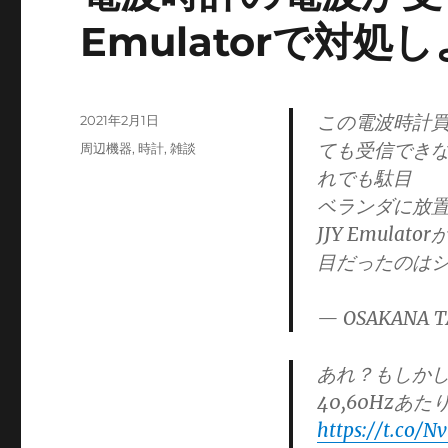
Emulatorで対
この電波時計
投
2021年2月1日
稿
ても受信できない
カ
周辺機器
,
時計
,
雑談
日:
テ
れでも駄目
ゴ
ベランダに放
リ
JJY Emul
ー
目だったのは
— OSAKANA T
あれ？もしかして
40,60Hz
https://t.co/N