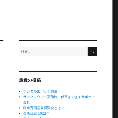
検
検
索
索:
最近の投稿
デジタル缶バッチ関連
ラックマウント実施時に仮置きできるサポート
金具
独逸万国霊泉博覧会とは？
、
金魚日記 2022年