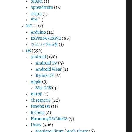
SPARC
(1)
Spreadtrum
(15)
Tegra
(1)
VIA
(1)
IoT
(122)
Arduino
(14)
ESP8266/ESP32
(66)
ラズパイPico系
(1)
OS
(550)
Android
(198)
Android TV
(5)
Android Wear
(2)
Remix OS
(2)
Apple
(3)
MacOSX
(3)
BSD系
(1)
ChromeOS
(22)
Firefox OS
(11)
fuchsia
(4)
HarmonyOS/LiteOS
(5)
Linux
(206)
Manjaro Linux / Arch Linux
(6)