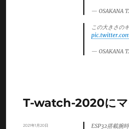
ー
— OSAKANA T
この大きさの
pic.twitter.c
— OSAKANA T
T-watch-202
ESP32搭載腕
投
2021年1月20日