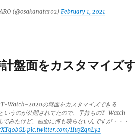
ARO (@osakanataro2)
February 1, 2021
0の時計盤面をカスタマイズ
-Watch-2020の盤面をカスタマイズできる
lderというのが公開されてたので、手持ちのT-Watch-
込んでみたけど、画面に何も映らないんですが・・・
ErrXTg0bGL
pic.twitter.com/IIu3ZqnLy2