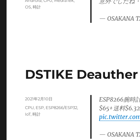
意外でしたね
カ
Android
,
CPU
,
MediaTek
,
日:
テ
OS
,
時計
ゴ
— OSAKANA T
リ
ー
DSTIKE Deauthe
ESP8266腕時計
投
2021年2月10日
稿
$65+送料$6.32
カ
CPU
,
ESP
,
ESP8266/ESP32
,
日:
テ
IoT
,
時計
pic.twitter.co
ゴ
リ
— OSAKANA T
ー