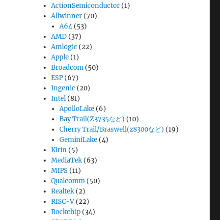
ActionSemiconductor
(1)
Allwinner
(70)
A64
(53)
AMD
(37)
Amlogic
(22)
Apple
(1)
Broadcom
(50)
ESP
(67)
Ingenic
(20)
Intel
(81)
ApolloLake
(6)
Bay Trail(Z3735など)
(10)
Cherry Trail/Braswell(z8300など)
(19)
GeminiLake
(4)
Kirin
(5)
MediaTek
(63)
MIPS
(11)
Qualcomm
(50)
Realtek
(2)
RISC-V
(22)
Rockchip
(34)