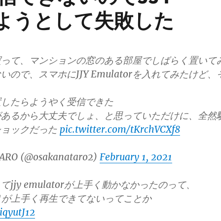
処しようとして失敗した
買って、マンションの窓のある部屋でしばらく置いて
ので、スマホにJJY Emulatorを入れてみたけど、
置したらようやく受信できた
atorがあるから大丈夫でしょ、と思っていただけに、全然
ショックだった
pic.twitter.com/tKrchVCXf8
ARO (@osakanataro2)
February 1, 2021
jjy emulatorが上手く動かなかったのって、
あたりが上手く再生できてないってことか
viqyutJ12