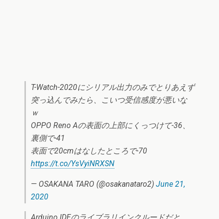
T-Watch-2020にシリアル出力のみでとりあえず
突っ込んでみたら、こいつ受信感度が悪いな
ｗ
OPPO Reno Aの表面の上部にくっつけて-36、
裏側で-41
表面で20cmはなしたところで-70
https://t.co/YsVyiNRXSN
— OSAKANA TARO (@osakanataro2)
June 21,
2020
Arduino IDEのライブラリインクルードだと