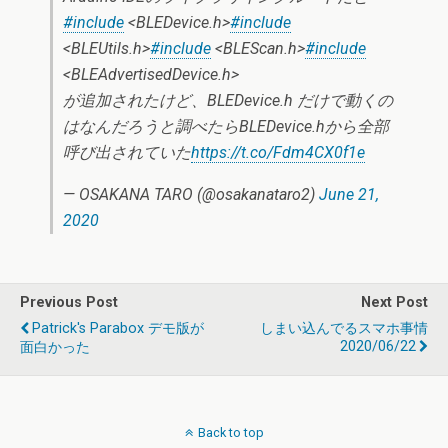
#include
<BLEDevice.h>
#include
<BLEUtils.h>
#include
<BLEScan.h>
#include
<BLEAdvertisedDevice.h>
が追加されたけど、BLEDevice.h だけで動くの
はなんだろうと調べたらBLEDevice.hから全部
呼び出されていた
https://t.co/Fdm4CX0f1e
— OSAKANA TARO (@osakanataro2)
June 21,
2020
Previous Post
Next Post
Patrick's Parabox デモ版が
しまい込んでるスマホ事情
2020/06/22
面白かった
Back to top