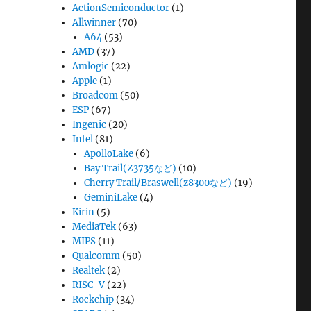
ActionSemiconductor
(1)
Allwinner
(70)
A64
(53)
AMD
(37)
Amlogic
(22)
Apple
(1)
Broadcom
(50)
ESP
(67)
Ingenic
(20)
Intel
(81)
ApolloLake
(6)
Bay Trail(Z3735など)
(10)
Cherry Trail/Braswell(z8300など)
(19)
GeminiLake
(4)
Kirin
(5)
MediaTek
(63)
MIPS
(11)
Qualcomm
(50)
Realtek
(2)
RISC-V
(22)
Rockchip
(34)