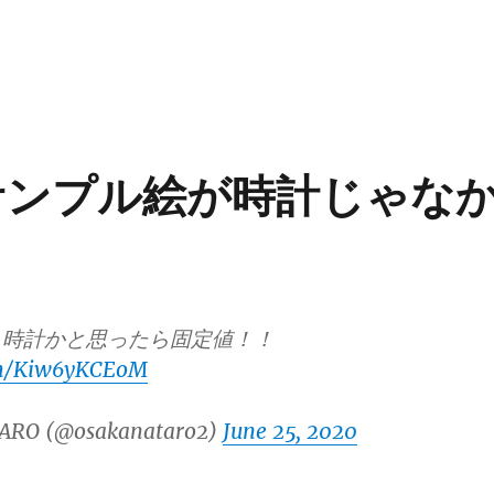
0のサンプル絵が時計じゃな
、時計かと思ったら固定値！！
com/Kiw6yKCEoM
ARO (@osakanataro2)
June 25, 2020