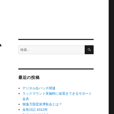
か
検
検
索
索:
最近の投稿
デジタル缶バッチ関連
ラックマウント実施時に仮置きできるサポート
金具
独逸万国霊泉博覧会とは？
金魚日記 2022年