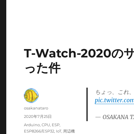
T-Watch-202
った件
ちょっ、これ
pic.twitter.
投
osakanataro
稿
— OSAKANA T
投
2020年7月25日
者
稿
カ
Arduino
,
CPU
,
ESP
,
日:
テ
ESP8266/ESP32
,
IoT
,
周辺機