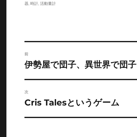
ゴ
器
,
時計
,
活動量計
リ
ー
投
前
稿
伊勢屋で団子、異世界で団子
前
の
ナ
投
ビ
稿:
次
ゲ
Cris Talesというゲーム
次
の
ー
投
シ
稿: