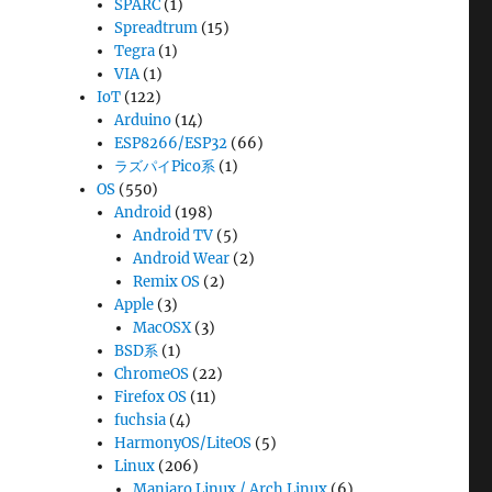
SPARC
(1)
Spreadtrum
(15)
Tegra
(1)
VIA
(1)
IoT
(122)
Arduino
(14)
ESP8266/ESP32
(66)
ラズパイPico系
(1)
OS
(550)
Android
(198)
Android TV
(5)
Android Wear
(2)
Remix OS
(2)
Apple
(3)
MacOSX
(3)
BSD系
(1)
ChromeOS
(22)
Firefox OS
(11)
fuchsia
(4)
HarmonyOS/LiteOS
(5)
Linux
(206)
Manjaro Linux / Arch Linux
(6)