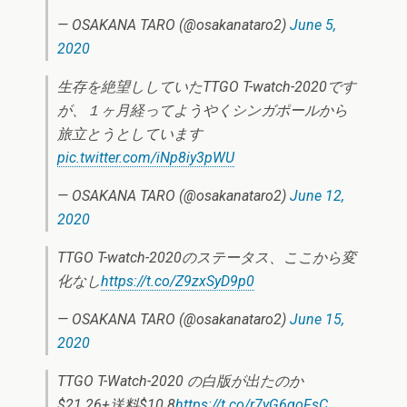
— OSAKANA TARO (@osakanataro2)
June 5,
2020
生存を絶望ししていたTTGO T-watch-2020です
が、１ヶ月経ってようやくシンガポールから
旅立とうとしています
pic.twitter.com/iNp8iy3pWU
— OSAKANA TARO (@osakanataro2)
June 12,
2020
TTGO T-watch-2020のステータス、ここから変
化なし
https://t.co/Z9zxSyD9p0
— OSAKANA TARO (@osakanataro2)
June 15,
2020
TTGO T-Watch-2020 の白版が出たのか
$21.26+送料$10.8
https://t.co/r7yG6qoFsC