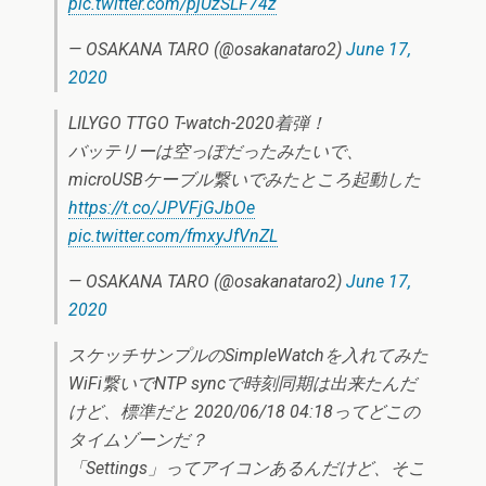
pic.twitter.com/pjUzSLF74z
— OSAKANA TARO (@osakanataro2)
June 17,
2020
LILYGO TTGO T-watch-2020着弾！
バッテリーは空っぽだったみたいで、
microUSBケーブル繋いでみたところ起動した
https://t.co/JPVFjGJbOe
pic.twitter.com/fmxyJfVnZL
— OSAKANA TARO (@osakanataro2)
June 17,
2020
スケッチサンプルのSimpleWatchを入れてみた
WiFi繋いでNTP syncで時刻同期は出来たんだ
けど、標準だと 2020/06/18 04:18ってどこの
タイムゾーンだ？
「Settings」ってアイコンあるんだけど、そこ