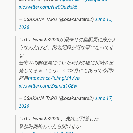
pic.twitter.com/Nw0Ouzlsk5
— OSAKANA TARO (@osakanataro2)
June 15,
2020
TTGO T-watch-2020が最寄りの集配局に来たよ
うなんだけど、配送記録が謎な事になってる
な。
最寄りの郵便局についた時刻の後に川崎を出
発してるｗ（こういうの2月にもあって今回2
回目
https://t.co/luhhgM4VVa
pic.twitter.com/ZxImjd1CEw
— OSAKANA TARO (@osakanataro2)
June 17,
2020
TTGO T-watch-2020 、先ほど到着した。
業務時間終わったら開けるか