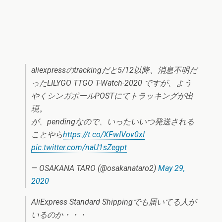
aliexpressのtrackingだと5/12以降、消息不明だ
ったLILYGO TTGO T-Watch-2020 ですが、よう
やくシンガポールPOSTにてトラッキングが出
現。
が、pendingなので、いったいいつ発送される
ことやら
https://t.co/XFwIVov0xI
pic.twitter.com/naU1sZegpt
— OSAKANA TARO (@osakanataro2)
May 29,
2020
AliExpress Standard Shippingでも届いてる人が
いるのか・・・