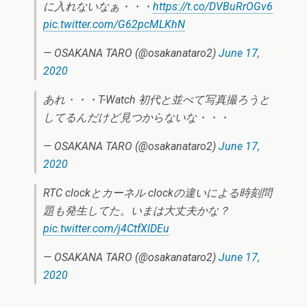
に入れないなぁ・・・
https://t.co/DVBuRrOGv6
pic.twitter.com/G62pcMLKhN
— OSAKANA TARO (@osakanataro2)
June 17,
2020
あれ・・・T-Watch 初代と並べて写真撮ろうと
してるんだけど見つからないな・・・
— OSAKANA TARO (@osakanataro2)
June 17,
2020
RTC clockとカーネル clockの違いによる時刻問
題も発生してた。いまは大丈夫かな？
pic.twitter.com/j4CtfXlDEu
— OSAKANA TARO (@osakanataro2)
June 17,
2020