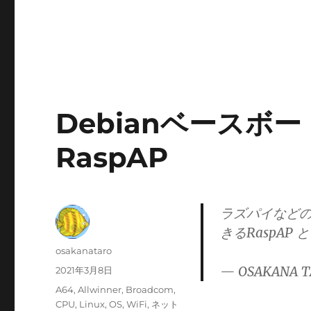
Debianベースボー
RaspAP
ラズパイなどのDe
きるRaspAP
投
osakanataro
稿
— OSAKANA T
投
2021年3月8日
者
稿
カ
A64
,
Allwinner
,
Broadcom
,
日:
テ
CPU
,
Linux
,
OS
,
WiFi
,
ネット