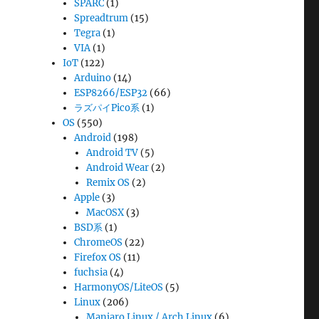
SPARC
(1)
Spreadtrum
(15)
Tegra
(1)
VIA
(1)
IoT
(122)
Arduino
(14)
ESP8266/ESP32
(66)
ラズパイPico系
(1)
OS
(550)
Android
(198)
Android TV
(5)
Android Wear
(2)
Remix OS
(2)
Apple
(3)
MacOSX
(3)
BSD系
(1)
ChromeOS
(22)
Firefox OS
(11)
fuchsia
(4)
HarmonyOS/LiteOS
(5)
Linux
(206)
Manjaro Linux / Arch Linux
(6)