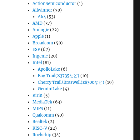
ActionSemiconductor
(1)
Allwinner
(70)
A64
(53)
AMD
(37)
Amlogic
(22)
Apple
(1)
Broadcom
(50)
ESP
(67)
Ingenic
(20)
Intel
(81)
ApolloLake
(6)
Bay Trail(Z3735など)
(10)
Cherry Trail/Braswell(z8300など)
(19)
GeminiLake
(4)
Kirin
(5)
MediaTek
(63)
MIPS
(11)
Qualcomm
(50)
Realtek
(2)
RISC-V
(22)
Rockchip
(34)