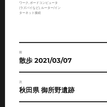
ゴ
ワーク
,
ボードコンピュータ
リ
(ラズパイなど)
,
ルーター/イン
ー
ターネット接続
投
前
稿
散歩 2021/03/07
前
の
ナ
投
ビ
稿:
次
ゲ
秋田県 御所野遺跡
次
の
ー
投