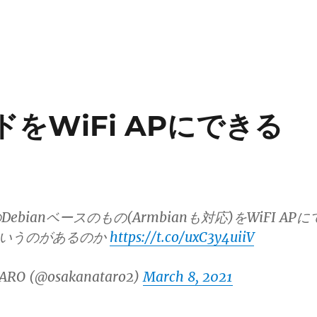
ドをWiFi APにできる
bianベースのもの(Armbianも対応)をWiFI APに
 というのがあるのか
https://t.co/uxC3y4uiiV
ARO (@osakanataro2)
March 8, 2021