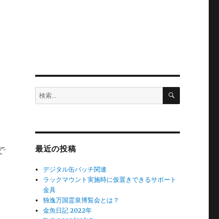
検
検
索
索:
で
最近の投稿
デジタル缶バッチ関連
ラックマウント実施時に仮置きできるサポート
金具
独逸万国霊泉博覧会とは？
金魚日記 2022年