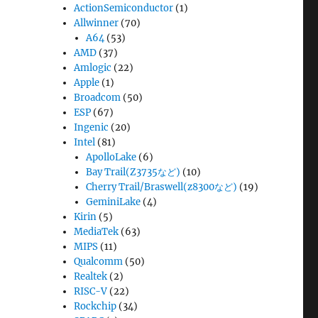
ActionSemiconductor
(1)
Allwinner
(70)
A64
(53)
AMD
(37)
Amlogic
(22)
Apple
(1)
Broadcom
(50)
ESP
(67)
Ingenic
(20)
Intel
(81)
ApolloLake
(6)
Bay Trail(Z3735など)
(10)
Cherry Trail/Braswell(z8300など)
(19)
GeminiLake
(4)
Kirin
(5)
MediaTek
(63)
MIPS
(11)
Qualcomm
(50)
Realtek
(2)
RISC-V
(22)
Rockchip
(34)