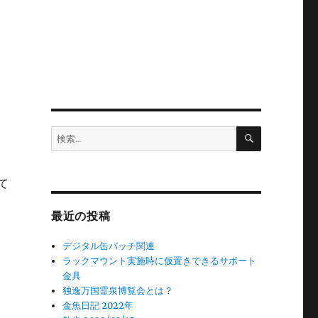
検
検
索
索:
て
最近の投稿
デジタル缶バッチ関連
ラックマウント実施時に仮置きできるサポート
金具
独逸万国霊泉博覧会とは？
金魚日記 2022年