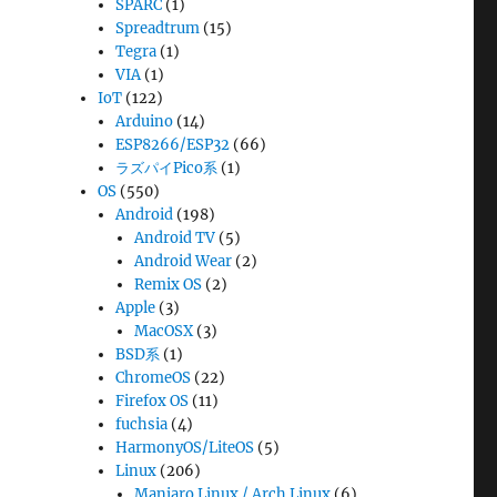
SPARC
(1)
Spreadtrum
(15)
Tegra
(1)
VIA
(1)
IoT
(122)
Arduino
(14)
ESP8266/ESP32
(66)
ラズパイPico系
(1)
OS
(550)
Android
(198)
Android TV
(5)
Android Wear
(2)
Remix OS
(2)
Apple
(3)
MacOSX
(3)
BSD系
(1)
ChromeOS
(22)
Firefox OS
(11)
fuchsia
(4)
HarmonyOS/LiteOS
(5)
Linux
(206)
Manjaro Linux / Arch Linux
(6)