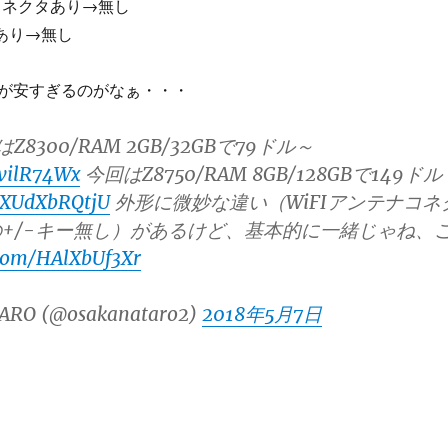
コネクタあり→無し
ーあり→無し
が安すぎるのがなぁ・・・
Z8300/RAM 2GB/32GBで79ドル～
XvilR74Wx
今回はZ8750/RAM 8GB/128GBで149ドル
o/XUdXbRQtjU
外形に微妙な違い（WiFIアンテナコネ
+/-キー無し）があるけど、基本的に一緒じゃね、
.com/HAlXbUf3Xr
ARO (@osakanataro2)
2018年5月7日