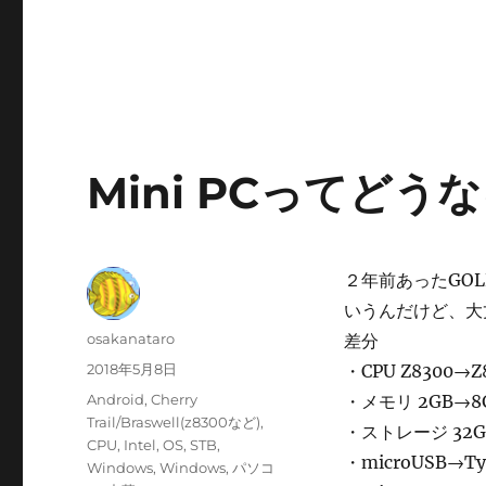
Mini PCってどう
２年前あったGO
いうんだけど、大
投
osakanataro
差分
稿
投
2018年5月8日
・CPU Z8300→Z
者
稿
カ
Android
,
Cherry
・メモリ 2GB→8
日:
テ
Trail/Braswell(z8300など)
,
・ストレージ 32G
ゴ
CPU
,
Intel
,
OS
,
STB
,
・microUSB→Ty
リ
Windows
,
Windows
,
パソコ