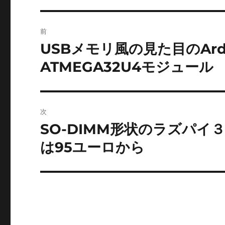
投
前
稿
USBメモリ風の見た目のArdui
前
の
ナ
ATMEGA32U4モジュール
投
ビ
稿:
ゲ
次
ー
SO-DIMM形状のラズパイ３
次
の
は95ユーロから
シ
投
ョ
稿:
ン