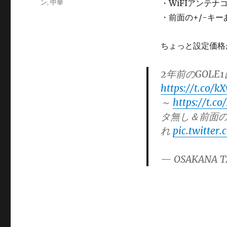
ー
ン
,
中華
・WiFIアンテナ
・前面の+/-キ
ちょっと設定価格
2年前のGOLE1は
https://t.co/k
～
https://t.c
タ無し＆前面の
れ
pic.twitter
— OSAKANA T