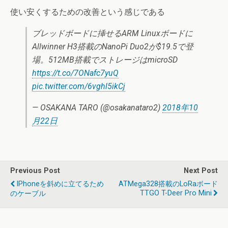
使い安くするための改善という感じである
ブレッドボードに挿せるARM Linuxボードに
Allwinner H3搭載のNanoPi Duo2が$19.5で登
場。512MB搭載でストレージはmicroSD
https://t.co/7ONafc7yuQ
pic.twitter.com/6vghl5ikCj
— OSAKANA TARO (@osakanataro2)
2018年10
月22日
Previous Post
Next Post
IPhoneを斜めに立てるため
ATMega328搭載のLoRaボード
TTGO T-Deer Pro Mini
のケーブル