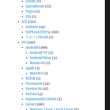
SPARC
(1)
Spreadtrum
(15)
Tegra
(1)
VIA
(1)
IoT
(122)
Arduino
(14)
ESP8266/ESP32
(66)
ラズパイPico系
(1)
OS
(550)
Android
(198)
Android TV
(5)
Android Wear
(2)
Remix OS
(2)
Apple
(3)
MacOSX
(3)
BSD系
(1)
ChromeOS
(22)
Firefox OS
(11)
fuchsia
(4)
HarmonyOS/LiteOS
(5)
Linux
(206)
Manjaro Linux / Arch Linux
(6)