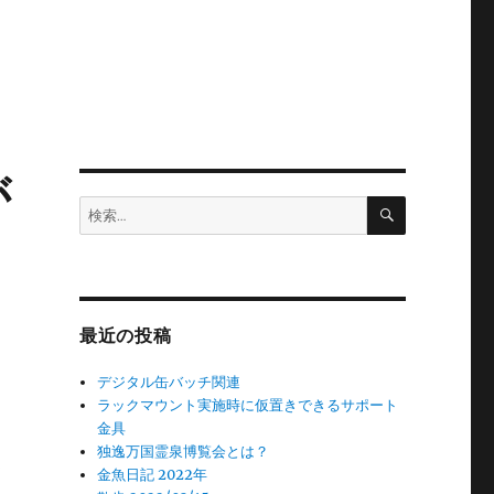
が
検
検
索
索:
最近の投稿
デジタル缶バッチ関連
ラックマウント実施時に仮置きできるサポート
金具
独逸万国霊泉博覧会とは？
ん
金魚日記 2022年