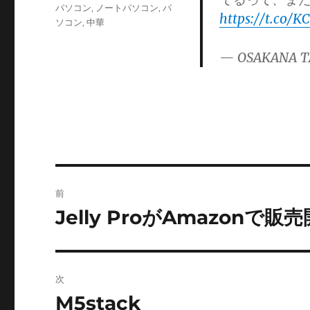
ゴ
パソコン
,
ノートパソコン
,
パ
https://t.co/
リ
ソコン
,
中華
ー
— OSAKANA T
投
前
稿
Jelly ProがAmazon
前
の
ナ
投
ビ
稿:
次
ゲ
M5stack
次