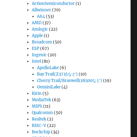
ActionSemiconductor
(1)
Allwinner
(70)
A64
(53)
AMD
(37)
Amlogic
(22)
Apple
(1)
Broadcom
(50)
ESP
(67)
Ingenic
(20)
Intel
(81)
ApolloLake
(6)
Bay Trail(Z3735など)
(10)
Cherry Trail/Braswell(z8300など)
(19)
GeminiLake
(4)
Kirin
(5)
MediaTek
(63)
MIPS
(11)
Qualcomm
(50)
Realtek
(2)
RISC-V
(22)
Rockchip
(34)