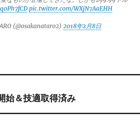
KCq0Ph7fCD
pic.twitter.com/WXjN7AaEHH
ARO (@osakanataro2)
2018年2月8日
で販売開始＆技適取得済み