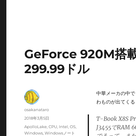
GeForce 920
299.99ドル
中華メーカの中で
わものが出てくる
投
osakanataro
稿
T-Book X8S 
投
2018年3月5日
者
稿
J3455でRAM 
カ
ApolloLake
,
CPU
,
Intel
,
OS
,
日:
テ
Windows
,
Windowsノート
でるって、また