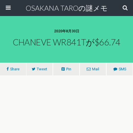
OSAKANA TAROの謎メモ
2020年8月30日
CHANEVE WR841Tが$66.74
Share
Tweet
Pin
Mail
SMS