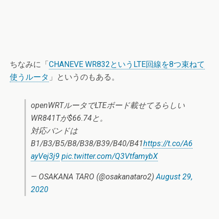
ちなみに「
CHANEVE WR832というLTE回線を8つ束ねて
使うルータ
」というのもある。
openWRTルータでLTEボード載せてるらしい
WR841Tが$66.74と。
対応バンドは
B1/B3/B5/B8/B38/B39/B40/B41
https://t.co/A6
ayVej3j9
pic.twitter.com/Q3VtfamybX
— OSAKANA TARO (@osakanataro2)
August 29,
2020