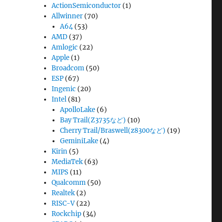
ActionSemiconductor
(1)
Allwinner
(70)
A64
(53)
AMD
(37)
Amlogic
(22)
Apple
(1)
Broadcom
(50)
ESP
(67)
Ingenic
(20)
Intel
(81)
ApolloLake
(6)
Bay Trail(Z3735など)
(10)
Cherry Trail/Braswell(z8300など)
(19)
GeminiLake
(4)
Kirin
(5)
MediaTek
(63)
MIPS
(11)
Qualcomm
(50)
Realtek
(2)
RISC-V
(22)
Rockchip
(34)