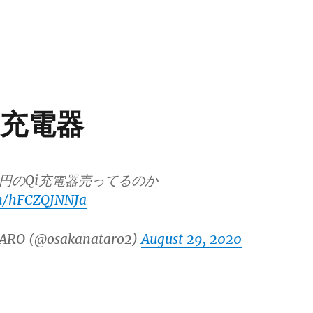
i充電器
0円のQi充電器売ってるのか
om/hFCZQJNNJa
ARO (@osakanataro2)
August 29, 2020