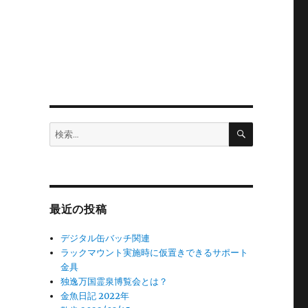
検
検
索
索:
最近の投稿
デジタル缶バッチ関連
ラックマウント実施時に仮置きできるサポート
金具
独逸万国霊泉博覧会とは？
金魚日記 2022年