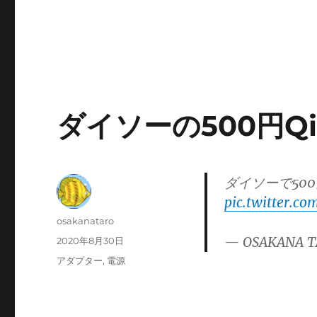
ダイソーの500円Q
ダイソーで50
pic.twitter.c
投
osakanataro
稿
— OSAKANA T
投
2020年8月30日
者
稿
カ
アダプター
,
電源
日:
テ
ゴ
リ