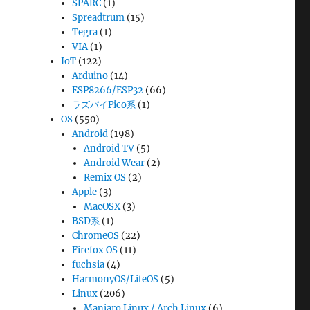
SPARC
(1)
Spreadtrum
(15)
Tegra
(1)
VIA
(1)
IoT
(122)
Arduino
(14)
ESP8266/ESP32
(66)
ラズパイPico系
(1)
OS
(550)
Android
(198)
Android TV
(5)
Android Wear
(2)
Remix OS
(2)
Apple
(3)
MacOSX
(3)
BSD系
(1)
ChromeOS
(22)
Firefox OS
(11)
fuchsia
(4)
HarmonyOS/LiteOS
(5)
Linux
(206)
Manjaro Linux / Arch Linux
(6)