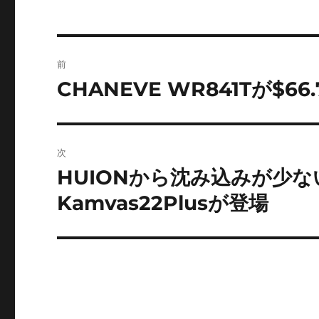
ー
投
前
稿
CHANEVE WR841Tが$66.
前
の
ナ
投
ビ
稿:
次
ゲ
HUIONから沈み込みが少ない
次
の
ー
Kamvas22Plusが登場
投
シ
稿:
ョ
ン