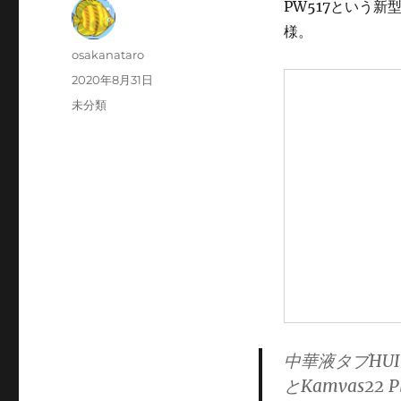
PW517という
様。
投
osakanataro
稿
投
2020年8月31日
者
稿
カ
未分類
日:
テ
ゴ
リ
ー
中華液タブHUIO
とKamvas22 P