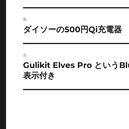
投
前
稿
ダイソーの500円Qi充電器
前
の
ナ
投
ビ
稿:
次
ゲ
Gulikit Elves Pro 
次
の
ー
表示付き
投
シ
稿:
ョ
ン