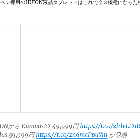
新型ペン採用のHUION液晶タブレットはこれで全３機種になった
Nから Kamvas22 49,999円
https://t.co/zlrlvLt2i
lus 59,999円
https://t.co/zn6mcPpuYm
が登場