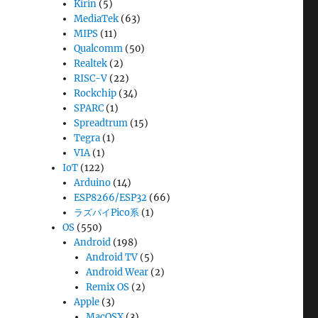
Kirin
(5)
MediaTek
(63)
MIPS
(11)
Qualcomm
(50)
Realtek
(2)
RISC-V
(22)
Rockchip
(34)
SPARC
(1)
Spreadtrum
(15)
Tegra
(1)
VIA
(1)
IoT
(122)
Arduino
(14)
ESP8266/ESP32
(66)
ラズパイPico系
(1)
OS
(550)
Android
(198)
Android TV
(5)
Android Wear
(2)
Remix OS
(2)
Apple
(3)
MacOSX
(3)