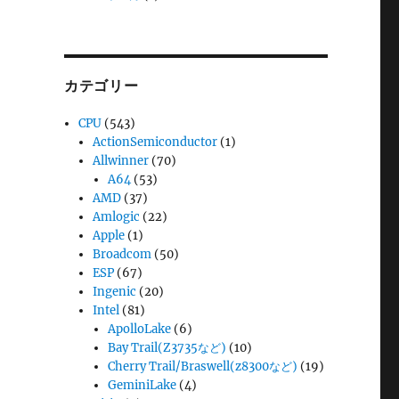
カテゴリー
CPU
(543)
ActionSemiconductor
(1)
Allwinner
(70)
A64
(53)
AMD
(37)
Amlogic
(22)
Apple
(1)
Broadcom
(50)
ESP
(67)
Ingenic
(20)
Intel
(81)
ApolloLake
(6)
Bay Trail(Z3735など)
(10)
Cherry Trail/Braswell(z8300など)
(19)
GeminiLake
(4)