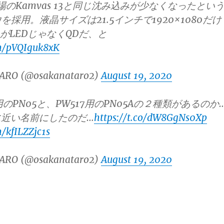
場のKamvas 13と同じ沈み込みが少なくなったとい
7を採用。液晶サイズは21.5インチで1920×1080だけ
晶がLEDじゃなくQDだ、と
om/pVQIguk8xK
ARO (@osakanataro2)
August 19, 2020
用のPN05と、PW517用のPN05Aの２種類があるのか
に近い名前にしたのだ…
https://t.co/dW8GgNs0Xp
m/kfILZZjc1s
ARO (@osakanataro2)
August 19, 2020