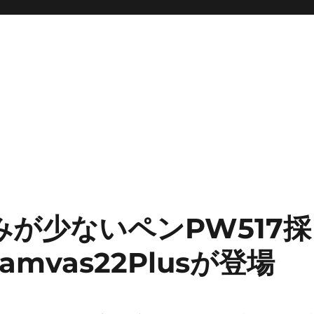
みが少ないペンPW517採
amvas22Plusが登場