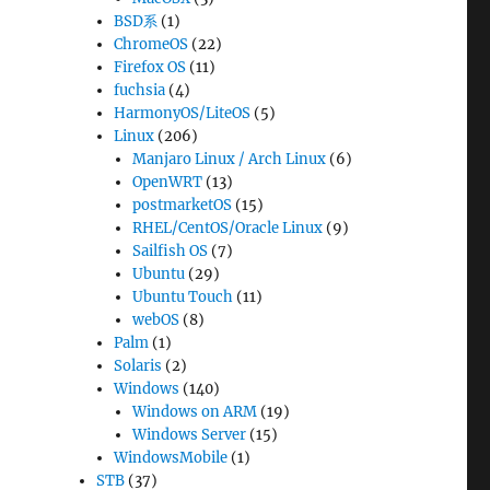
BSD系
(1)
ChromeOS
(22)
Firefox OS
(11)
fuchsia
(4)
HarmonyOS/LiteOS
(5)
Linux
(206)
Manjaro Linux / Arch Linux
(6)
OpenWRT
(13)
postmarketOS
(15)
RHEL/CentOS/Oracle Linux
(9)
Sailfish OS
(7)
Ubuntu
(29)
Ubuntu Touch
(11)
webOS
(8)
Palm
(1)
Solaris
(2)
Windows
(140)
Windows on ARM
(19)
Windows Server
(15)
WindowsMobile
(1)
STB
(37)