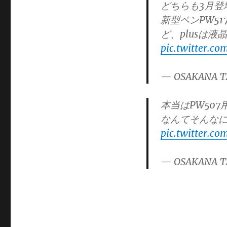
どちらも3月登
新型ペンPW51
ど、plusは液
pic.twitter.c
— OSAKANA T
本当はPW507
なんてそんな
pic.twitter.co
— OSAKANA T