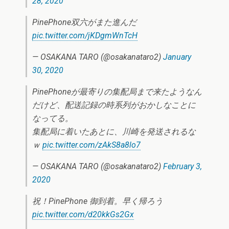
28, 2020
PinePhone双六がまた進んだ
pic.twitter.com/jKDgmWnTcH
— OSAKANA TARO (@osakanataro2)
January
30, 2020
PinePhoneが最寄りの集配局まで来たようなん
だけど、配送記録の時系列がおかしなことに
なってる。
集配局に着いたあとに、川崎を発送されるな
ｗ
pic.twitter.com/zAkS8a8lo7
— OSAKANA TARO (@osakanataro2)
February 3,
2020
祝！PinePhone 御到着。早く帰ろう
pic.twitter.com/d20kkGs2Gx