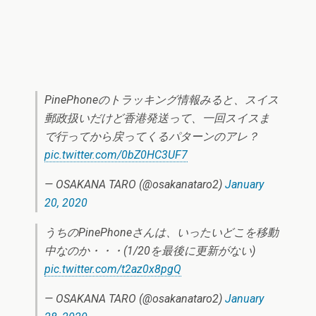
PinePhoneのトラッキング情報みると、スイス
郵政扱いだけど香港発送って、一回スイスま
で行ってから戻ってくるパターンのアレ？
pic.twitter.com/0bZ0HC3UF7
— OSAKANA TARO (@osakanataro2)
January
20, 2020
うちのPinePhoneさんは、いったいどこを移動
中なのか・・・(1/20を最後に更新がない)
pic.twitter.com/t2az0x8pgQ
— OSAKANA TARO (@osakanataro2)
January