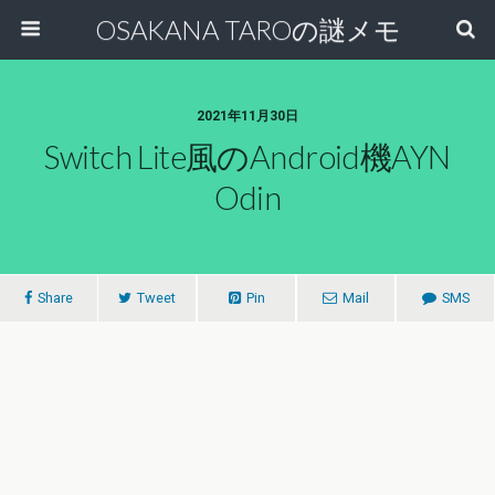
OSAKANA TAROの謎メモ
2021年11月30日
Switch Lite風のAndroid機AYN
Odin
Share
Tweet
Pin
Mail
SMS