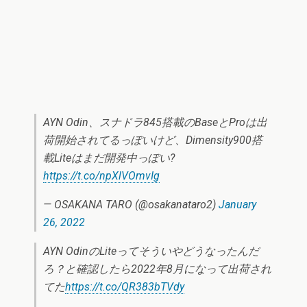
AYN Odin、スナドラ845搭載のBaseとProは出
荷開始されてるっぽいけど、Dimensity900搭
載Liteはまだ開発中っぽい?
https://t.co/npXlVOmvIg
— OSAKANA TARO (@osakanataro2)
January
26, 2022
AYN OdinのLiteってそういやどうなったんだ
ろ？と確認したら2022年8月になって出荷され
てた
https://t.co/QR383bTVdy