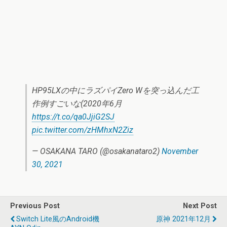
HP95LXの中にラズパイZero Wを突っ込んだ工
作例すごいな(2020年6月
https://t.co/qa0JjiG2SJ
pic.twitter.com/zHMhxN2Ziz
— OSAKANA TARO (@osakanataro2)
November
30, 2021
Previous Post
Next Post
Switch Lite風のAndroid機
原神 2021年12月