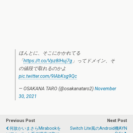
ほんとに、そこにかかれてる
「
https://t.co/Vpz8lHuj7g
」ってドメイン、そ
の値段で取れるのかよ
pic.twitter.com/9IAbKsg9Qc
— OSAKANA TARO (@osakanataro2)
November
30, 2021
Previous Post
Next Post
何故かいまさらMirabookを
Switch Lite風のAndroid機AYN