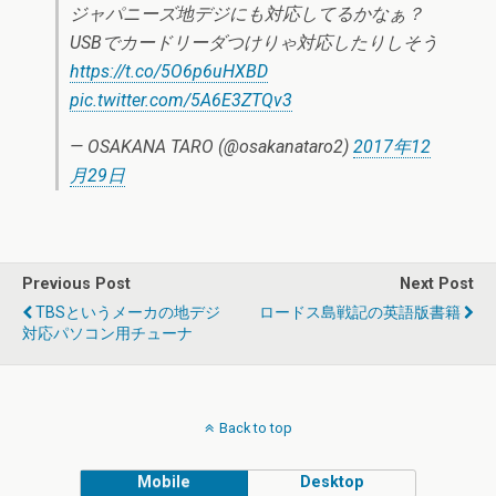
ジャパニーズ地デジにも対応してるかなぁ？
USBでカードリーダつけりゃ対応したりしそう
https://t.co/5O6p6uHXBD
pic.twitter.com/5A6E3ZTQv3
— OSAKANA TARO (@osakanataro2)
2017年12
月29日
Previous Post
Next Post
TBSというメーカの地デジ
ロードス島戦記の英語版書籍
対応パソコン用チューナ
Back to top
Mobile
Desktop