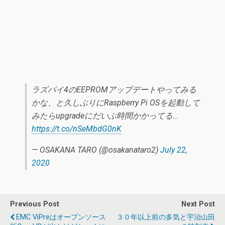
ラズパイ4のEEPROMアップデートやってみる
かな、と久しぶりにRaspberry Pi OSを起動して
みたらupgradeにだいぶ時間かかってる…
https://t.co/nSeMbdG0nK
— OSAKANA TARO (@osakanataro2)
July 22,
2020
Previous Post
Next Post
EMC ViPreはオープンソース
３０年以上前の多気と宇治山田