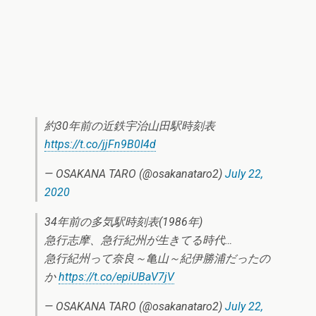
約30年前の近鉄宇治山田駅時刻表
https://t.co/jjFn9B0I4d
— OSAKANA TARO (@osakanataro2)
July 22,
2020
34年前の多気駅時刻表(1986年)
急行志摩、急行紀州が生きてる時代…
急行紀州って奈良～亀山～紀伊勝浦だったの
か
https://t.co/epiUBaV7jV
— OSAKANA TARO (@osakanataro2)
July 22,