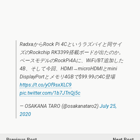
RadxaからRock Pi 4Cというラズパイと同サイ
ズのRockchip RK3399搭載ボードが出たのか。
ベースモデルのRockPi4Aに、WiFi/BT追加した
4B、そして今回、HDMI→microHDMIとmini
DisplayPortとメモリ4GBで$99.99の4C登場
https://t.co/yOf9sxXLC9
pic.twitter.com/1b7JTnQj5c
— OSAKANA TARO (@osakanataro2)
July 25,
2020
Previous Post
Next Post