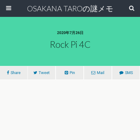
OSAKANA TAROの謎メモ
2020年7月26日
Rock Pi 4C
Share
Tweet
Pin
Mail
SMS