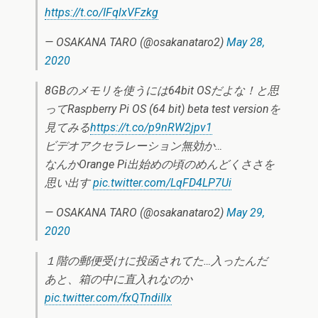
https://t.co/IFqlxVFzkg
— OSAKANA TARO (@osakanataro2)
May 28,
2020
8GBのメモリを使うには64bit OSだよな！と思
ってRaspberry Pi OS (64 bit) beta test versionを
見てみる
https://t.co/p9nRW2jpv1
ビデオアクセラレーション無効か…
なんかOrange Pi出始めの頃のめんどくささを
思い出す
pic.twitter.com/LqFD4LP7Ui
— OSAKANA TARO (@osakanataro2)
May 29,
2020
１階の郵便受けに投函されてた…入ったんだ
あと、箱の中に直入れなのか
pic.twitter.com/fxQTndiIlx